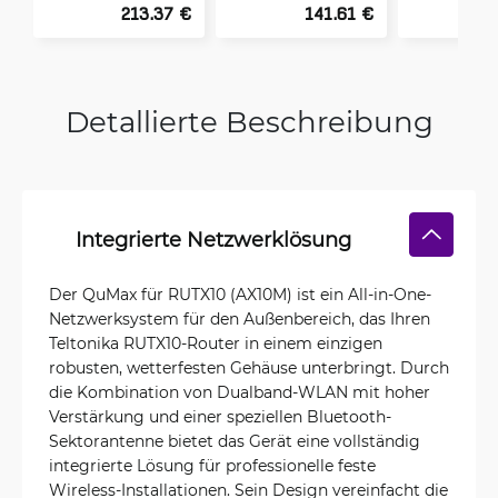
213.37 €
141.61 €
1
Detallierte Beschreibung
Integrierte Netzwerklösung
Der QuMax für RUTX10 (AX10M) ist ein All-in-One-
Netzwerksystem für den Außenbereich, das Ihren
Teltonika RUTX10-Router in einem einzigen
robusten, wetterfesten Gehäuse unterbringt. Durch
die Kombination von Dualband-WLAN mit hoher
Verstärkung und einer speziellen Bluetooth-
Sektorantenne bietet das Gerät eine vollständig
integrierte Lösung für professionelle feste
Wireless-Installationen. Sein Design vereinfacht die