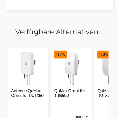
Verfügbare Alternativen
-
17
%
-
16
%
Antenne QuMax
QuMax Omni für
QuMax für
Omni für RUTX50
TRB500
RUTX09
169.72 €