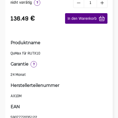
nicht vorrätig
?
€
136.49
In den Warenkorb
Produktname
QuMax für RUTX10
Garantie
?
24 Monat
Herstellerteilenummer
AX10M
EAN
5907772035122