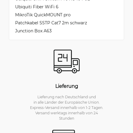
Ubiquiti Fiber WiFi 6
MikroTik QuickMOUNT pro
Patchkabel SSTP Cat7 2m schwarz
Junction Box A63
Lieferung
Lieferung nach Deutschland und
in alle Länder der Europäische Union.
Express-Versand innerhalb von 1-2 Tagen.
Versand werktags innerhalb von 24
Stunden