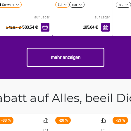
Schwarz
EU
neu
neu
auf Lager
auf Lager
503.54
€
185.84
€
542.87
€
mehr anzeigen
batt auf Alles, beeil D
-60 %
-20 %
-23 %