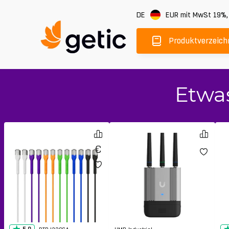
DE
EUR
mit MwSt 19%
Produktverzeich
Etwa