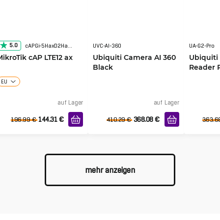
5.0
cAPGi-5HaxD2HaxD&EG12-EA
UVC-AI-360
UA-G2-Pro
MikroTik cAP LTE12 ax
Ubiquiti Camera AI 360
Ubiquiti
Black
Reader 
EU
auf Lager
auf Lager
144.31
€
368.08
€
196.99
€
410.29
€
363.6
mehr anzeigen