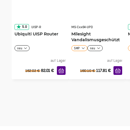
5.0
UISP-R
MS-Cxx64-UPD
Ubiquiti UISP Router
Milesight
Vandalismusgeschützt
e Bullet-Kamera
neu
5MP
neu
auf Lager
auf Lager
82.01
€
117.81
€
162.02
€
160.10
€