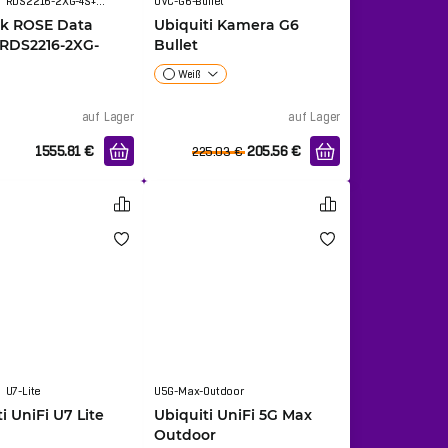
RDS2216-2XG-4S+4XS-2XQ
UVC-G6-Bullet
ik ROSE Data
Ubiquiti Kamera G6
 RDS2216-2XG-
Bullet
S-2XQ
Weiß
auf Lager
auf Lager
1555.81
€
205.56
€
225.03
€
U7-Lite
U5G-Max-Outdoor
i UniFi U7 Lite
Ubiquiti UniFi 5G Max
Outdoor