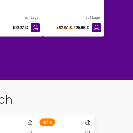
auf Lager
auf Lager
102.27
€
425.66
€
457.69
€
ich
-27 %