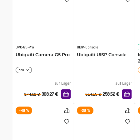
UVC-G5-Pro
UISP-Console
Ubiquiti Camera G5 Pro
Ubiquiti UISP Console
Mi
neu
auf Lager
auf Lager
308.27
€
258.52
€
374.62
€
314.15
€
-49 %
-26 %