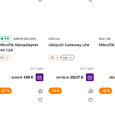
4.9
SAW30-240-1200GR2A
UXG-Lite
R11e-LR2
kroTik Netzadapter
Ubiquiti Gateway Lite
MikroTik
24V 1.2A
EU
EU
neu
auf Lager
auf Lager
4.66
€
102.07
€
11.69
€
127.91
€
65.
-27 %
-10 %
-16 %