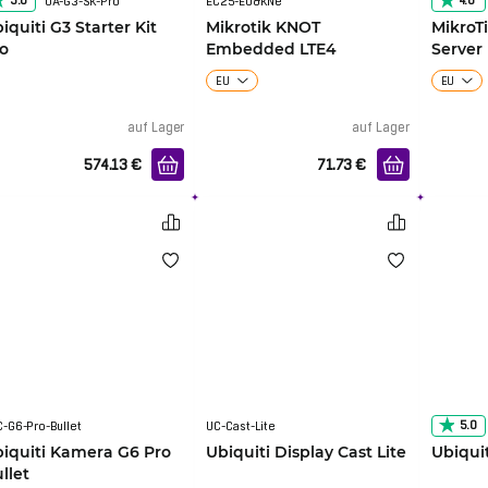
5.0
4.0
UA-G3-SK-Pro
EC25-EU&KNe
iquiti G3 Starter Kit
Mikrotik KNOT
MikroT
o
Embedded LTE4
Server
4S+4X
EU
EU
auf Lager
auf Lager
574.13
€
71.73
€
5.0
-G6-Pro-Bullet
UC-Cast-Lite
iquiti Kamera G6 Pro
Ubiquiti Display Cast Lite
Ubiquit
llet