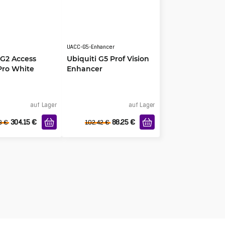
UACC-G5-Enhancer
 G2 Access
Ubiquiti G5 Prof Vision
Pro White
Enhancer
auf Lager
auf Lager
304.15
€
88.25
€
8
€
102.42
€