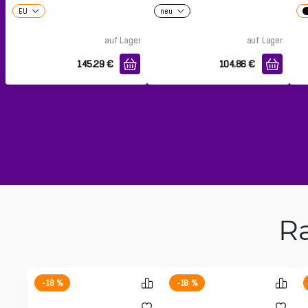
EU
neu
auf Lager
auf Lager
145.29
€
104.86
€
Ra
-18 %
-18 %