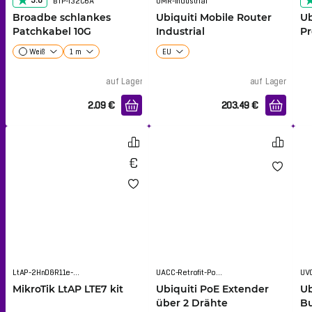
5.0
BTP-I32C6A
UMR-Industrial
Broadbe schlankes
Ubiquiti Mobile Router
Ub
Patchkabel 10G
Industrial
Pr
Weiß
1 m
EU
auf Lager
auf Lager
2.09
€
203.49
€
LtAP-2HnD&R11e-LTE7
UACC-Retrofit-PoE-2Wire
UVC
MikroTik LtAP LTE7 kit
Ubiquiti PoE Extender
Ub
über 2 Drähte
Bu