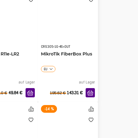
CRS305-1G-4S+OUT
 R11e-LR2
MikroTik FiberBox Plus
EU
auf Lager
auf Lager
49.84
€
143.31
€
10
€
195.62
€
-14 %