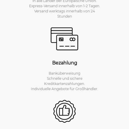
in alle Länder der Europäische Union.
Express-Versand innerhalb von 1-2 Tagen.
Versand werktags innerhalb von 24
Stunden
Bezahlung
Banküberweisung
Schnelle und sichere
Kreditkartenzahlungen.
Individuelle Angebote für Großhändler.