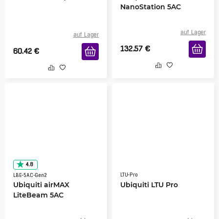
NanoStation 5AC
auf Lager
auf Lager
132.57
€
60.42
€
4.8
LTU-Pro
LBE-5AC-Gen2
Ubiquiti airMAX
Ubiquiti LTU Pro
LiteBeam 5AC