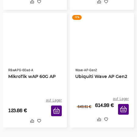
-5 %
RBwAPG-60ad-A
Wave-AP-Gen2
MikroTik wAP 60G AP
Ubiquiti Wave AP Gen2
auf Lager
auf Lager
614.99
€
649.61
€
123.66
€