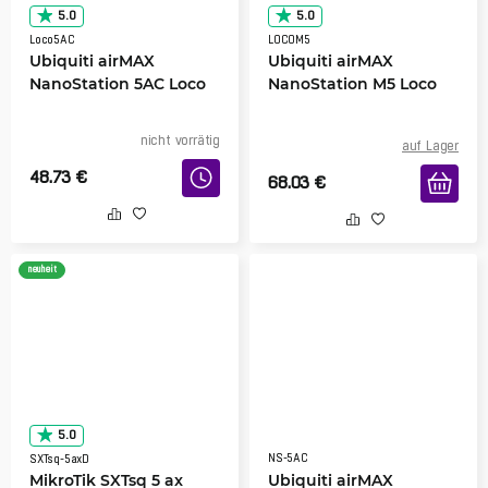
5.0
5.0
Loco5AC
LOCOM5
Ubiquiti airMAX
Ubiquiti airMAX
NanoStation 5AC Loco
NanoStation M5 Loco
nicht vorrätig
auf Lager
48.73
€
68.03
€
neuheit
5.0
NS-5AC
SXTsq-5axD
MikroTik SXTsq 5 ax
Ubiquiti airMAX