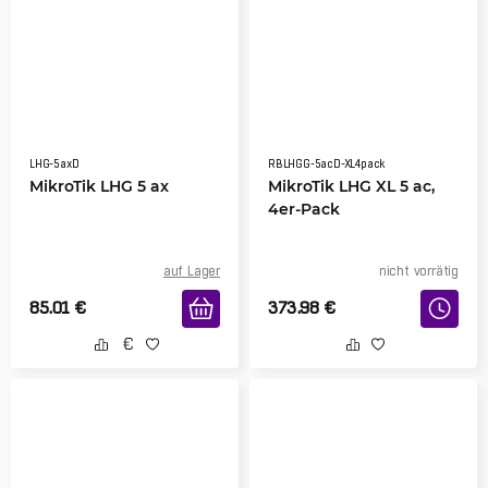
LHG-5axD
RBLHGG-5acD-XL4pack
MikroTik LHG 5 ax
MikroTik LHG XL 5 ac,
4er-Pack
auf Lager
nicht vorrätig
85.01
€
373.98
€