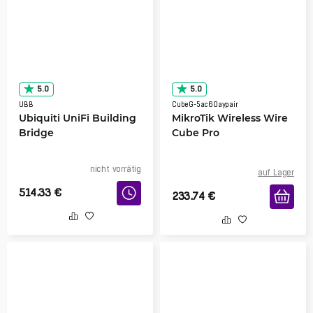
5.0
5.0
UBB
CubeG-5ac60aypair
Ubiquiti UniFi Building
MikroTik Wireless Wire
Bridge
Cube Pro
nicht vorrätig
auf Lager
514.33
€
233.74
€