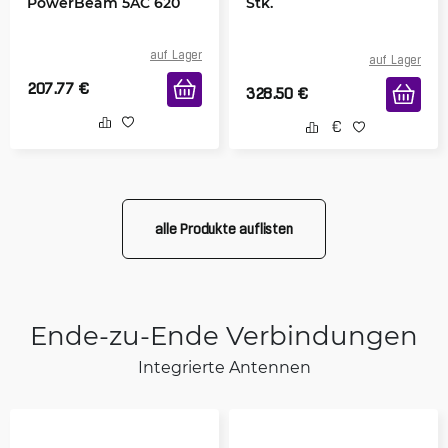
PowerBeam 5AC 620
Stk.
auf Lager
auf Lager
207.77
€
328.50
€
alle Produkte auflisten
Ende-zu-Ende Verbindungen
Integrierte Antennen