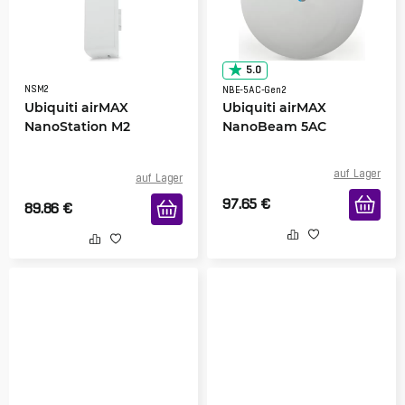
5.0
NSM2
NBE-5AC-Gen2
Ubiquiti airMAX
Ubiquiti airMAX
NanoStation M2
NanoBeam 5AC
auf Lager
auf Lager
97.65
€
89.86
€