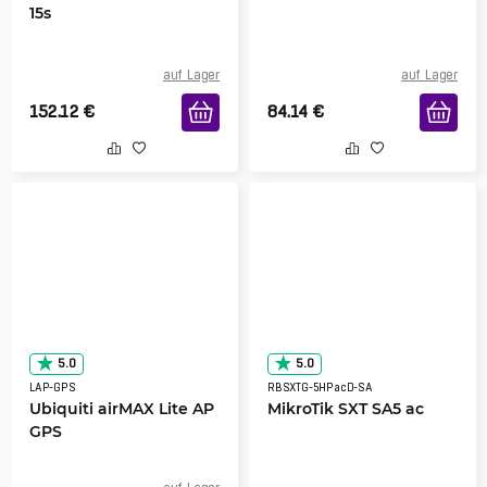
15s
auf Lager
auf Lager
152.12
€
84.14
€
5.0
5.0
LAP-GPS
RBSXTG-5HPacD-SA
Ubiquiti airMAX Lite AP
MikroTik SXT SA5 ac
GPS