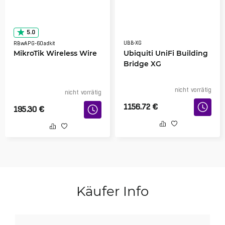
5.0
UBB-XG
RBwAPG-60adkit
MikroTik Wireless Wire
Ubiquiti UniFi Building
Bridge XG
nicht vorrätig
nicht vorrätig
1156.72
€
195.30
€
Käufer Info