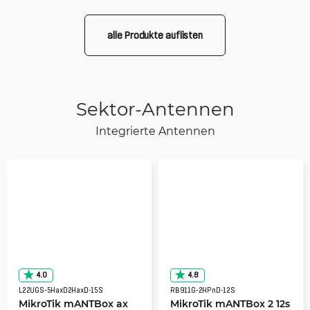
alle Produkte auflisten
Sektor-Antennen
Integrierte Antennen
4.0
4.8
L22UGS-5HaxD2HaxD-15S
RB911G-2HPnD-12S
MikroTik mANTBox ax
MikroTik mANTBox 2 12s