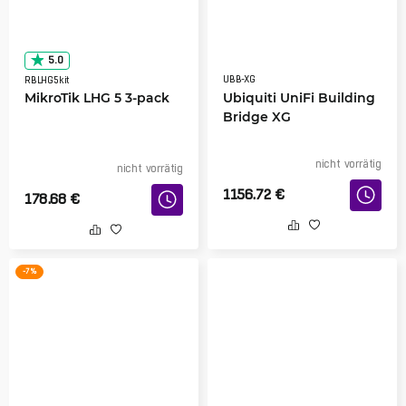
5.0
UBB-XG
RBLHG5kit
MikroTik LHG 5 3-pack
Ubiquiti UniFi Building
Bridge XG
nicht vorrätig
nicht vorrätig
1156.72
€
178.68
€
-7 %