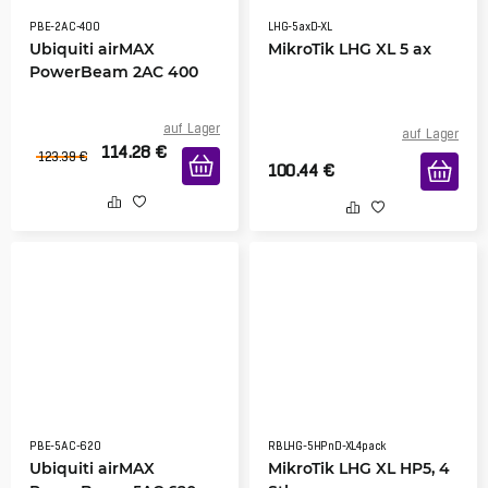
PBE-2AC-400
LHG-5axD-XL
Ubiquiti airMAX
MikroTik LHG XL 5 ax
PowerBeam 2AC 400
auf Lager
auf Lager
114.28
€
123.39
€
100.44
€
PBE-5AC-620
RBLHG-5HPnD-XL4pack
Ubiquiti airMAX
MikroTik LHG XL HP5, 4