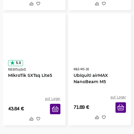
5.0
NBE-M5-16
RBSXTsq5nD
MikroTik SXTsq Lite5
Ubiquiti airMAX
NanoBeam M5
auf Lager
auf Lager
71.69
€
43.64
€