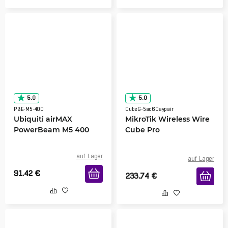
5.0
5.0
PBE-M5-400
CubeG-5ac60aypair
Ubiquiti airMAX
MikroTik Wireless Wire
PowerBeam M5 400
Cube Pro
auf Lager
auf Lager
91.42
€
233.74
€