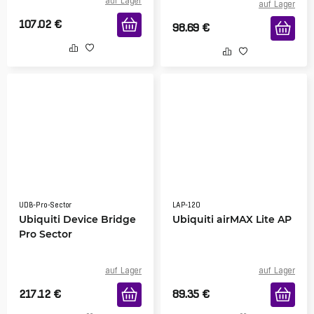
auf Lager
auf Lager
107.02
€
98.69
€
UDB-Pro-Sector
LAP-120
Ubiquiti Device Bridge
Ubiquiti airMAX Lite AP
Pro Sector
auf Lager
auf Lager
217.12
€
89.35
€