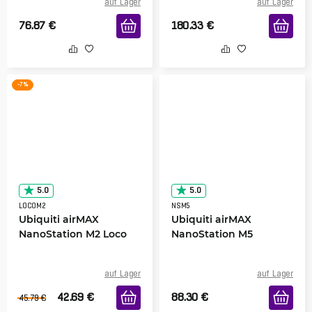
auf Lager
auf Lager
76.87
€
180.33
€
-7 %
5.0
5.0
LOCOM2
NSM5
Ubiquiti airMAX
Ubiquiti airMAX
NanoStation M2 Loco
NanoStation M5
auf Lager
auf Lager
42.69
€
88.30
€
45.79
€