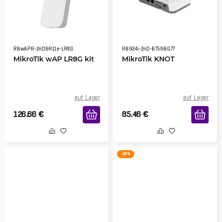
RBwAPR-2nD&R11e-LR8G
RB924i-2nD-BT5&BG77
MikroTik wAP LR8G kit
MikroTik KNOT
auf Lager
auf Lager
126.66
€
85.46
€
-39 %