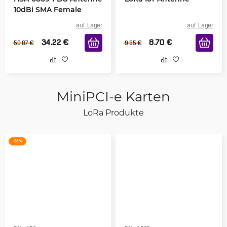
10dBi SMA Female
auf Lager
auf Lager
34.22
€
8.70
€
50.87
€
9.95
€
MiniPCI-e Karten
LoRa Produkte
-23 %