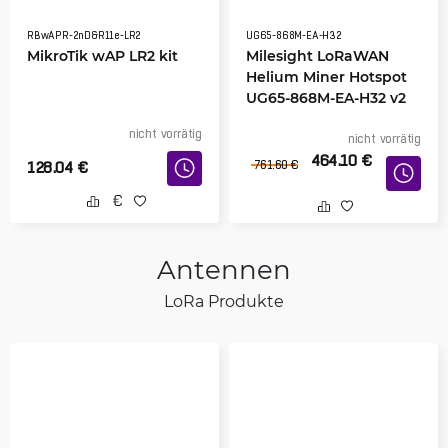
RBwAPR-2nD&R11e-LR2
UG65-868M-EA-H32
MikroTik wAP LR2 kit
Milesight LoRaWAN
Helium Miner Hotspot
UG65-868M-EA-H32 v2
nicht vorrätig
nicht vorrätig
464.10
€
128.04
€
761.60
€
Antennen
LoRa Produkte