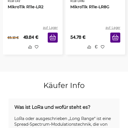
R11e-LR2
R11e-LR8G
MikroTik R11e-LR2
MikroTik R11e-LR8G
auf Lager
auf Lager
49.84
€
54.78
€
65.10
€
Käufer Info
Was ist LoRa und wofür steht es?
LoRa oder ausgeschrieben „Long Range“ ist eine
Spread-Spectrum-Modulationstechnik, die von