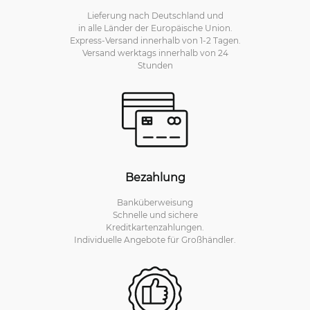
Lieferung nach Deutschland und
in alle Länder der Europäische Union.
Express-Versand innerhalb von 1-2 Tagen.
Versand werktags innerhalb von 24
Stunden
Bezahlung
Banküberweisung
Schnelle und sichere
Kreditkartenzahlungen.
Individuelle Angebote für Großhändler.