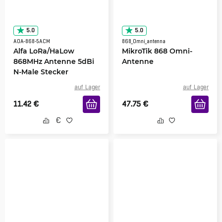
5.0
5.0
AOA-868-5ACM
868_Omni_antenna
Alfa LoRa/HaLow
MikroTik 868 Omni-
868MHz Antenne 5dBi
Antenne
N-Male Stecker
auf Lager
auf Lager
11.42
€
47.75
€