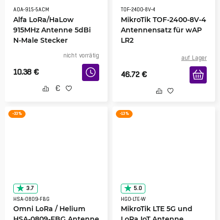
AOA-915-5ACM
TOF-2400-8V-4
Alfa LoRa/HaLow
MikroTik TOF-2400-8V-4
915MHz Antenne 5dBi
Antennensatz für wAP
N-Male Stecker
LR2
nicht vorrätig
auf Lager
10.38
€
46.72
€
-33 %
-13 %
3.7
5.0
HSA-0809-FBG
HGO-LTE-W
Omni LoRa / Helium
MikroTik LTE 5G und
HSA-0809-FBG Antenne
LoRa IoT Antenne