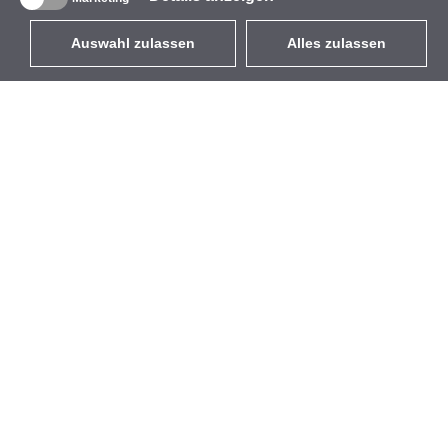
Auswahl zulassen
Alles zulassen
DE
EUR
mit MwSt 19%
,
Deutschland
Produktverzeichnis
Über uns
Außen-WLAN-Lösungen
Unternehmen
Integrierte Antennen
Marke
WiFi 5
Veranstaltungen
Antennenpigtails
StarCoins
Befestigungen und
Kontakt
Halterungen
Geschäftsbedingungen
Lizenzen
Datenschutz