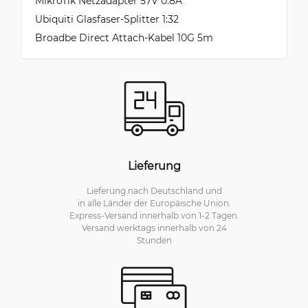
MikroTik Netzadapter 57V 0.8A
Ubiquiti Glasfaser-Splitter 1:32
Broadbe Direct Attach-Kabel 10G 5m
Lieferung
Lieferung nach Deutschland und
in alle Länder der Europäische Union.
Express-Versand innerhalb von 1-2 Tagen.
Versand werktags innerhalb von 24
Stunden