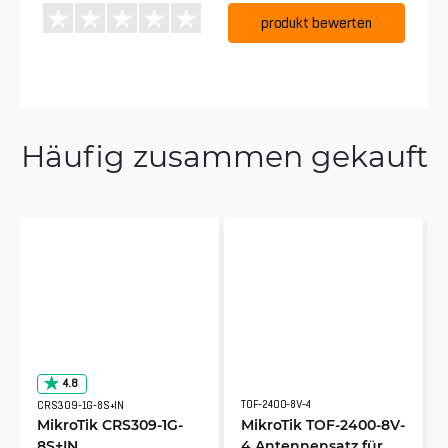
produkt bewerten
Häufig zusammen gekauft
4.8
TOF-2400-8V-4
CRS309-1G-8S+IN
MikroTik CRS309-1G-
MikroTik TOF-2400-8V-
8S+IN
4 Antennensatz für