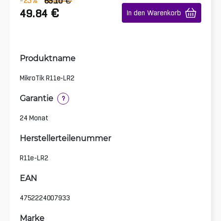
€
-23
%
65.10
€
49.84
In den Warenkorb
Produktname
MikroTik R11e-LR2
Garantie
?
24 Monat
Herstellerteilenummer
R11e-LR2
EAN
4752224007933
Marke