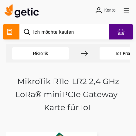
Konto
MikroTik
IoT Produk
MikroTik R11e-LR2 2,4 GHz
LoRa® miniPCIe Gateway-
Karte für IoT