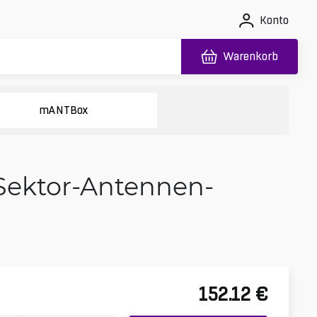
Konto
Warenkorb
mANTBox
-Sektor-Antennen-
152.12
€