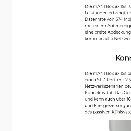
Die mANTBox ax 15s is
Leistungen erbringt un
Datenrate von 574 Mbi
mit einem Antennengew
eine breite Abdeckung
kommerzielle Netzwer
Konn
Die mANTBox ax 15s bie
einen SFP-Port mit 2,
Netzwerkszenarien bew
Konnektivität. Das Ge
und kann auch über 18-
und Energieversorgung
des passiven Kühlsyst