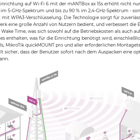
Einrichtung auf Wi-Fi 6 mit der mANTBox ax 15s erhöht nicht nu
 % im 5-GHz-Spektrum und bis zu 90 % im 2,4-GHz-Spektrum - so
t mit WPA3-Verschlüsselung. Die Technologie sorgt für zuverläs
erk eine große Anzahl von Nutzern bedient, und verbessert die E
 Wake Time, was sich sowohl auf die Betriebskosten als auch au
les enthalten, was für die Einrichtung benötigt wird, einschließl
eils, MikroTik quickMOUNT pro und aller erforderlichen Montagete
lt sicher, dass der Benutzer sofort nach dem Auspacken eine op
ann.