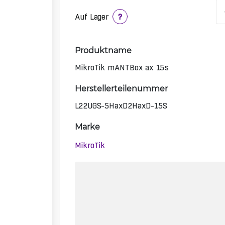
Auf Lager
?
Produktname
MikroTik mANTBox ax 15s
Herstellerteilenummer
L22UGS-5HaxD2HaxD-15S
Marke
MikroTik