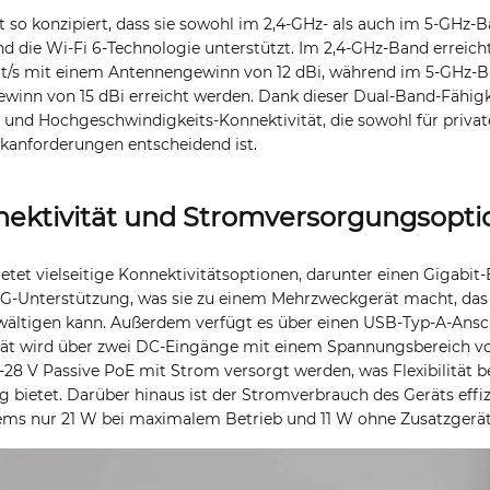
t so konzipiert, dass sie sowohl im 2,4-GHz- als auch im 5-GHz
d die Wi-Fi 6-Technologie unterstützt. Im 2,4-GHz-Band erreich
t/s mit einem Antennengewinn von 12 dBi, während im 5-GHz-Ba
inn von 15 dBi erreicht werden. Dank dieser Dual-Band-Fähigke
 und Hochgeschwindigkeits-Konnektivität, die sowohl für private
kanforderungen entscheidend ist.
ektivität und Stromversorgungsopt
tet vielseitige Konnektivitätsoptionen, darunter einen Gigabit
5G-Unterstützung, was sie zu einem Mehrzweckgerät macht, das
ältigen kann. Außerdem verfügt es über einen USB-Typ-A-Anschl
rät wird über zwei DC-Eingänge mit einem Spannungsbereich vo
28 V Passive PoE mit Strom versorgt werden, was Flexibilität be
 bietet. Darüber hinaus ist der Stromverbrauch des Geräts effi
ems nur 21 W bei maximalem Betrieb und 11 W ohne Zusatzgerät