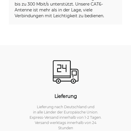
bis zu 300 Mbit/s unterstützt. Unsere CAT6-
Antenne ist mehr als in der Lage, viele
Verbindungen mit Leichtigkeit zu bedienen.
Lieferung
Lieferung nach Deutschland und
in alle Länder der Europäische Union.
Express-Versand innerhalb von 1-2 Tagen.
Versand werktags innerhalb von 24
Stunden