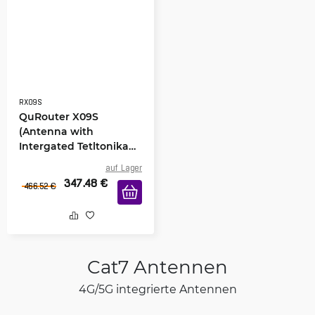
RX09S
QuRouter X09S
(Antenna with
Intergated Tetltonika
RUTX09)
auf Lager
347.48
€
466.52
€
Cat7 Antennen
4G/5G integrierte Antennen