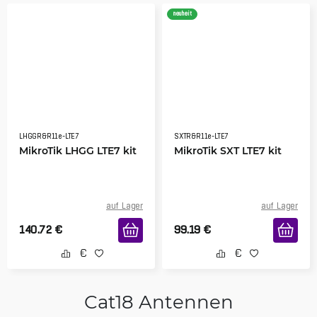
neuheit
LHGGR&R11e-LTE7
SXTR&R11e-LTE7
MikroTik LHGG LTE7 kit
MikroTik SXT LTE7 kit
auf Lager
auf Lager
140.72
€
99.19
€
Cat18 Antennen