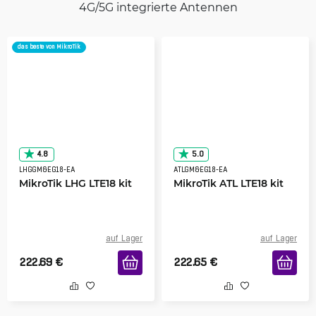
4G/5G integrierte Antennen
das beste von MikroTik
4.8
5.0
LHGGM&EG18-EA
ATLGM&EG18-EA
MikroTik LHG LTE18 kit
MikroTik ATL LTE18 kit
auf Lager
auf Lager
222.69
€
222.65
€