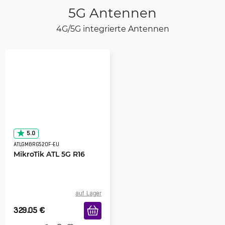
5G Antennen
4G/5G integrierte Antennen
5.0
ATLGM&RG520F-EU
MikroTik ATL 5G R16
auf Lager
329.05
€