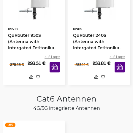
R950S
R240S
QuRouter 950S
QuRouter 240S
(Antenna with
(Antenna with
Intergated Tetltonika
Intergated Tetltonika
RUT950)
RUT240)
auf Lager
auf Lager
296.31
€
236.81
€
370.39
€
283.10
€
Cat6 Antennen
4G/5G integrierte Antennen
-26 %