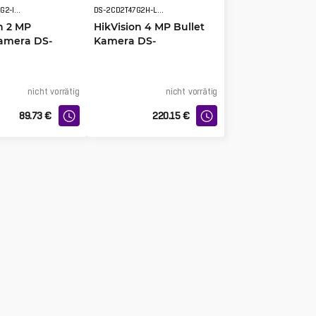
DS-2CD2423G2-IW(2.8mm)(W)
DS-2CD2T47G2H-LI(2.8mm)(eF)
n 2 MP
HikVision 4 MP Bullet
amera DS-
Kamera DS-
G2-IW(2.8mm)
2CD2T47G2H-LI(2.8mm)
(eF)
nicht vorrätig
nicht vorrätig
89.73
€
220.15
€