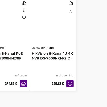
2/8P
DS-7608NXI-K2(D)
n 8-Kanal PoE
HikVision 8-Kanal 1U 4K
7808NI-I2/8P
NVR DS-7608NXI-K2(D)
auf Lager
nicht vorrätig
274.89
€
199.12
€