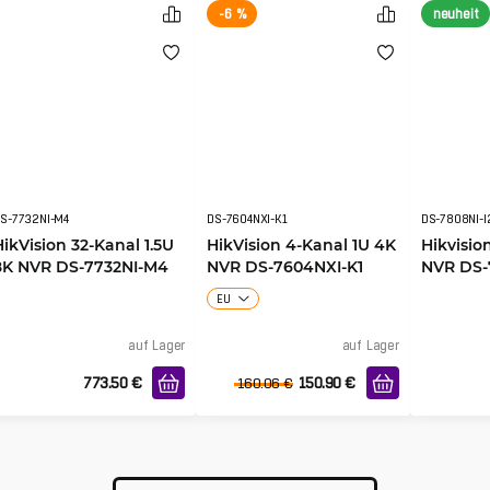
-6 %
neuheit
S-7732NI-M4
DS-7604NXI-K1
DS-7808NI-I
HikVision 32-Kanal 1.5U
HikVision 4-Kanal 1U 4K
Hikvisio
8K NVR DS-7732NI-M4
NVR DS-7604NXI-K1
NVR DS-
EU
auf Lager
auf Lager
773.50
€
150.90
€
160.06
€