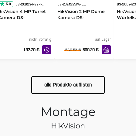
5.0
DS-2CD2347G2H-LIU(2.8mm)(eF)
DS-2DE4225IW-DE(T5)
HikVision 4 MP Turret
HikVision 2 MP Dome
HikVisio
Kamera DS-
Kamera DS-
Würfelk
2CD2347G2H-LIU
2DE4225IW-DE-T5
2CD2423
(W)
nicht vorrätig
auf Lager
192.70
€
500.20
€
530.53
€
alle Produkte auflisten
Montage
HikVision