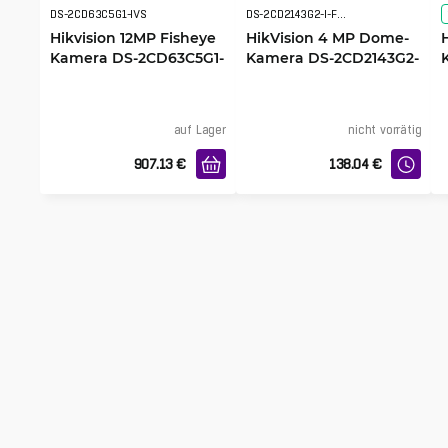
DS-2CD63C5G1-IVS
DS-2CD2143G2-I-F2.8
Hikvision 12MP Fisheye
HikVision 4 MP Dome-
Kamera DS-2CD63C5G1-
Kamera DS-2CD2143G2-
IVS
I F2.8
auf Lager
nicht vorrätig
907.13
€
138.04
€