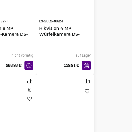
DS-2CD2686G2HT-IZS(2.8-12mm)(eF)
DS-2CD2446G2-I
n 8 MP
HikVision 4 MP
l-Kamera DS-
Würfelkamera DS-
G2HT-IZS(2.8-
2CD2446G2-I F2.8mm
nicht vorrätig
auf Lager
286.93
€
139.91
€