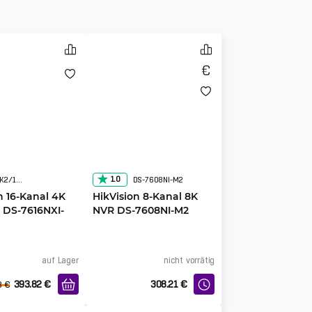
1.0
DS-7616NXI-K2/16P(D)
DS-7608NI-M2
n 16-Kanal 4K
HikVision 8-Kanal 8K
 DS-7616NXI-
NVR DS-7608NI-M2
)
auf Lager
nicht vorrätig
393.82
€
308.21
€
8
€