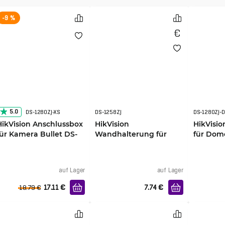
-9 %
5.0
DS-1280ZJ-XS
DS-1258ZJ
DS-1280ZJ-
HikVision Anschlussbox
HikVision
HikVisio
für Kamera Bullet DS-
Wandhalterung für
für Dom
1280ZJ-XS
Indoor Kameras DS-
1280ZJ-
1258ZJ
auf Lager
auf Lager
17.11
€
7.74
€
18.79
€