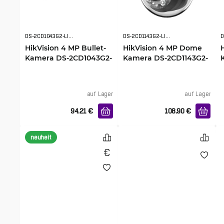
DS-2CD1043G2-LIU(2.8mm)(O-STD)
DS-2CD1143G2-LIU(2.8mm)
HikVision 4 MP Bullet-
HikVision 4 MP Dome
Kamera DS-2CD1043G2-
Kamera DS-2CD1143G2-
LIU(2.8mm)(O-STD)
LIU(2.8mm)
auf Lager
auf Lager
94.21
€
108.90
€
neuheit