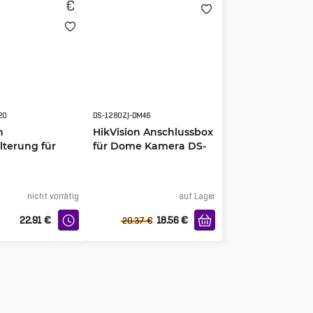
20
DS-1280ZJ-DM46
n
HikVision Anschlussbox
terung für
für Dome Kamera DS-
amera DS-
1280ZJ-DM46
20
nicht vorrätig
auf Lager
22.91
€
18.56
€
20.37
€