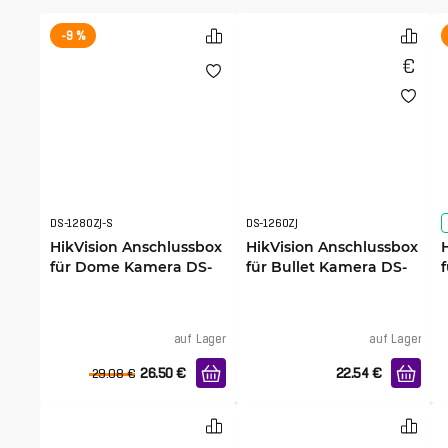
-9 %
DS-1280ZJ-S
DS-1260ZJ
HikVision Anschlussbox
HikVision Anschlussbox
für Dome Kamera DS-
für Bullet Kamera DS-
1280ZJ-S
1260ZJ
auf Lager
auf Lager
26.50
€
22.54
€
29.08
€