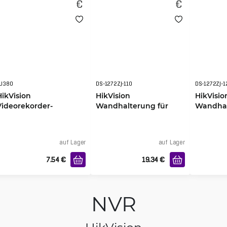
U380
DS-1272ZJ-110
DS-1272ZJ-1
HikVision
HikVision
HikVisio
Videorekorder-
Wandhalterung für
Wandhal
Befestigung 19" 1U
Dome Kamera DS-
Dome K
1272ZJ-110
1272ZJ-1
auf Lager
auf Lager
7.54
€
19.34
€
NVR