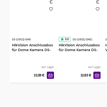
5.0
DS-1280ZJ-DM8
DS-1280ZJ-DM21
1
HikVision Anschlussbox
HikVision Anschlussbox
für Dome Kamera DS-
für Dome Kamera DS-
1280ZJ-DM8
1280ZJ-DM21
auf Lager
auf Lager
10.28
€
12.83
€