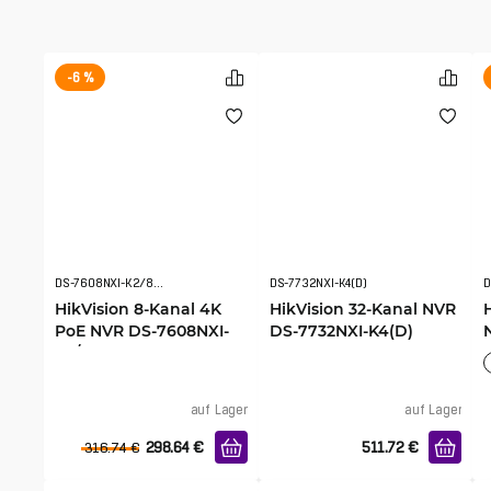
-6 %
DS-7608NXI-K2/8P(D)
DS-7732NXI-K4(D)
D
HikVision 8-Kanal 4K
HikVision 32-Kanal NVR
PoE NVR DS-7608NXI-
DS-7732NXI-K4(D)
K2/8P(D)
auf Lager
auf Lager
298.64
€
511.72
€
316.74
€