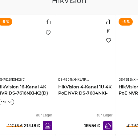
HikVision
-6 %
-6 %
S-7616NXI-K2(D)
DS-7604NXI-K1/4P(D)
HikVision 16-Kanal 4K
HikVision 4-Kanal 1U 4K
HikVisio
NVR DS-7616NXI-K2(D)
PoE NVR DS-7604NXI-
PoE NVR
K1/4P(D)
K2/16P(D
neu
auf Lager
auf Lager
214.18
€
195.54
€
227.16
€
417.6