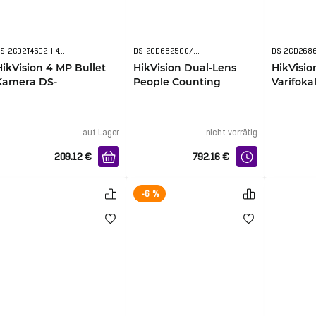
DS-2CD2T46G2H-4I(2.8mm)(eF)
DS-2CD6825G0/C-IVS(2mm)(B)
HikVision 4 MP Bullet
HikVision Dual-Lens
HikVisio
Kamera DS-
People Counting
Varifoka
2CD2T46G2H-4I(2.8mm)
Camera DS-
2CD2686
2CD6825G0/C-IVS
12mm)
auf Lager
nicht vorrätig
209.12
€
792.16
€
-6 %