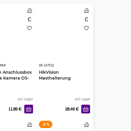
DM18
DS-1275ZJ
n Anschlussbox
HikVision
e Kamera DS-
Masthalterung
DM18
senkrecht DS-1275ZJ
auf Lager
auf Lager
11.89
€
28.46
€
-9 %