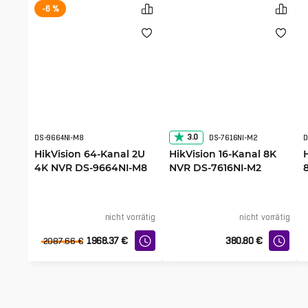
-6 %
3.0
DS-9664NI-M8
DS-7616NI-M2
D
HikVision 64-Kanal 2U
HikVision 16-Kanal 8K
4K NVR DS-9664NI-M8
NVR DS-7616NI-M2
nicht vorrätig
nicht vorrätig
1968.37
€
380.80
€
2087.66
€