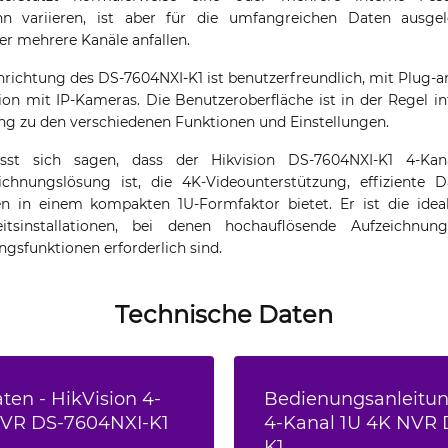
nn variieren, ist aber für die umfangreichen Daten ausge
r mehrere Kanäle anfallen.
inrichtung des DS-7604NXI-K1 ist benutzerfreundlich, mit Plug-
ion mit IP-Kameras. Die Benutzeroberfläche ist in der Regel in
g zu den verschiedenen Funktionen und Einstellungen.
sst sich sagen, dass der Hikvision DS-7604NXI-K1 4-K
eichnungslösung ist, die 4K-Videounterstützung, effiziente
en in einem kompakten 1U-Formfaktor bietet. Er ist die idea
eitsinstallationen, bei denen hochauflösende Aufzeichnung
gsfunktionen erforderlich sind.
Technische Daten
ten - HikVision 4-
Bedienungsanleitung
NVR DS-7604NXI-K1
4-Kanal 1U 4K NVR 
K1