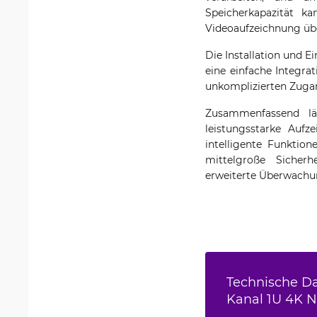
Speicherkapazität ka
Videoaufzeichnung übe
Die Installation und E
eine einfache Integrat
unkomplizierten Zugan
Zusammenfassend lä
leistungsstarke Aufz
intelligente Funktion
mittelgroße Sicherh
erweiterte Überwachun
Technische Da
Kanal 1U 4K 