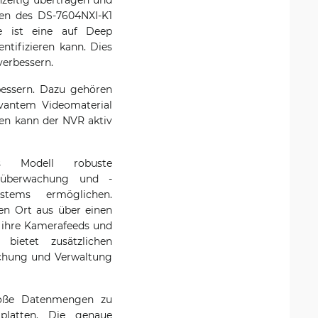
nen des DS-7604NXI-K1
se ist eine auf Deep
ntifizieren kann. Dies
verbessern.
bessern. Dazu gehören
evantem Videomaterial
en kann der NVR aktiv
s Modell robuste
rnüberwachung und -
stems ermöglichen.
en Ort aus über einen
 ihre Kamerafeeds und
 bietet zusätzlichen
chung und Verwaltung
große Datenmengen zu
tplatten. Die genaue