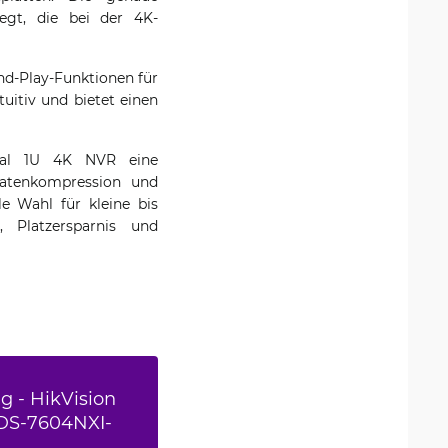
legt, die bei der 4K-
and-Play-Funktionen für
tuitiv und bietet einen
anal 1U 4K NVR eine
 Datenkompression und
le Wahl für kleine bis
, Platzersparnis und
 - HikVision
DS-7604NXI-