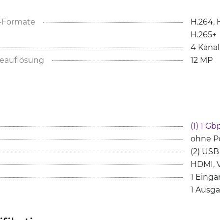
o-Formate
H.264, 
H.265+
4 Kanal
eauflösung
12 MP
(1) 1 Gb
ohne P
(2) USB
HDMI, 
1 Einga
1 Ausg