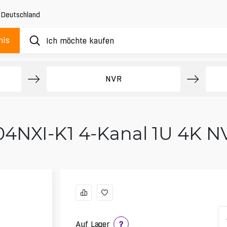
,
Deutschland
nis
NVR
04NXI-K1 4-Kanal 1U 4K 
Auf Lager
?