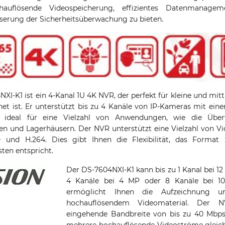
auflösende Videospeicherung, effizientes Datenmanagem
serung der Sicherheitsüberwachung zu bieten.
NXI-K1 ist ein 4-Kanal 1U 4K NVR, der perfekt für kleine und mi
et ist. Er unterstützt bis zu 4 Kanäle von IP-Kameras mit eine
 ideal für eine Vielzahl von Anwendungen, wie die Übe
en und Lagerhäusern. Der NVR unterstützt eine Vielzahl von V
+ und H.264. Dies gibt Ihnen die Flexibilität, das Format
ten entspricht.
Der DS-7604NXI-K1 kann bis zu 1 Kanal bei 12
4 Kanäle bei 4 MP oder 8 Kanäle bei 10
ermöglicht Ihnen die Aufzeichnung 
hochauflösendem Videomaterial. Der N
eingehende Bandbreite von bis zu 40 Mbps
mehrere hochauflösende Videoströme gleich