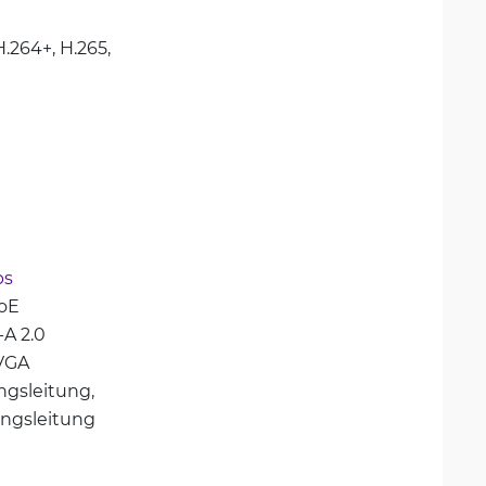
H.264+, 
H.265, 
ps
oE
-A 2.0
VGA
ngsleitung, 
angsleitung