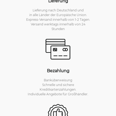
Lieferung
Lieferung nach Deutschland und
in alle Länder der Europäische Union.
Express-Versand innerhalb von 1-2 Tagen.
Versand werktags innerhalb von 24
Stunden
Bezahlung
Banküberweisung
Schnelle und sichere
Kreditkartenzahlungen.
Individuelle Angebote für Großhändler.