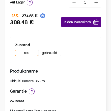
Auf Lager
?
€
-18
%
374.85
€
308.46
In den Warenkorb
Zustand
neu
gebraucht
Produktname
Ubiquiti Camera G5 Pro
Garantie
?
24 Monat