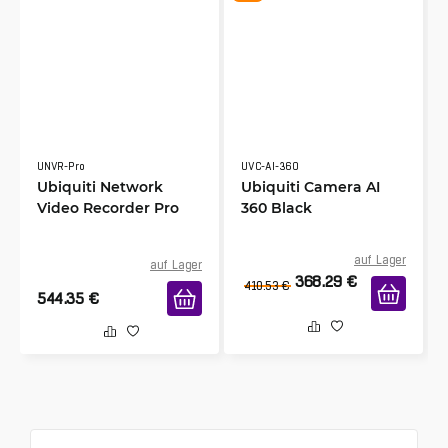
UNVR-Pro
UVC-AI-360
Ubiquiti Network
Ubiquiti Camera AI
Video Recorder Pro
360 Black
auf Lager
auf Lager
368.29
€
410.53
€
544.35
€