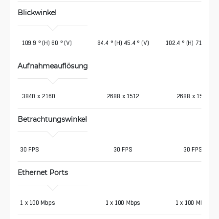
Blickwinkel
 109.9 ° (H) 60 ° (V)
84.4 ° (H) 45.4 ° (V)
102.4 ° (H) 71.4 ° (V
Aufnahmeauflösung
 3840 х 2160
2688 x 1512
2688 x 1512
Betrachtungswinkel
30 FPS
30 FPS
30 FPS
Ethernet Ports
1 x 100 Mbps
1 x 100 Mbps
1 x 100 Mbps