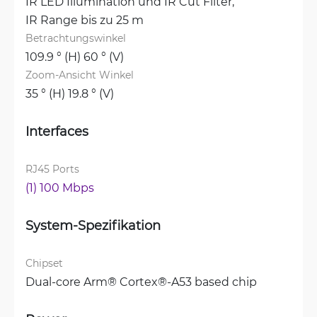
IR LED Illumination und IR Cut Filter, 
IR Range bis zu 25 m
Betrachtungswinkel
109.9 ° (H) 60 ° (V)
Zoom-Ansicht Winkel
35 ° (H) 19.8 ° (V)
Interfaces
RJ45 Ports
(1) 100 Mbps
System-Spezifikation
Chipset
Dual-core Arm® Cortex®-A53 based chip