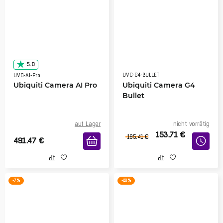
5.0
UVC-G4-BULLET
UVC-AI-Pro
Ubiquiti Camera AI Pro
Ubiquiti Camera G4
Bullet
auf Lager
nicht vorrätig
153.71
€
195.41
€
491.47
€
-7 %
-20 %