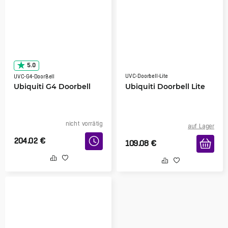
5.0
UVC-Doorbell-Lite
UVC-G4-DoorBell
Ubiquiti G4 Doorbell
Ubiquiti Doorbell Lite
nicht vorrätig
auf Lager
204.02
€
109.08
€