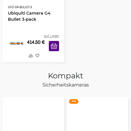
UVC-G4-BULLET-3
Ubiquiti Camera G4
Bullet 3-pack
auf Lager
414.50
€
581.66
€
Kompakt
Sicherheitskameras
-8 %