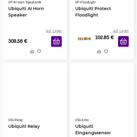
UP-AI-Horn-Speaker-W
UP-FloodLight
Ubiquiti AI Horn
Ubiquiti Protect
Speaker
Floodlight
auf Lager
auf Lager
102.85
€
111.60
€
309.58
€
USL-Relay
USL-Entry
Ubiquiti Relay
Ubiquiti
Eingangssensor