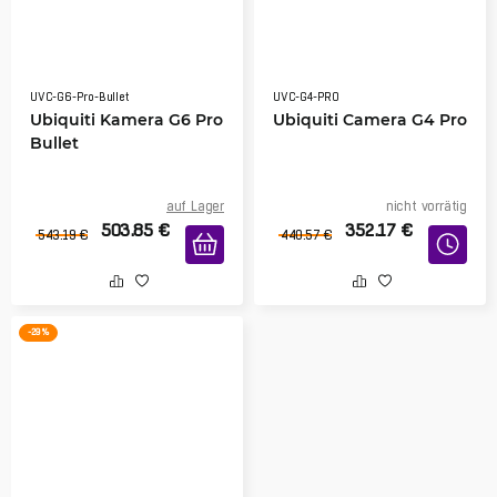
UVC-G6-Pro-Bullet
UVC-G4-PRO
Ubiquiti Kamera G6 Pro
Ubiquiti Camera G4 Pro
Bullet
auf Lager
nicht vorrätig
503.85
€
352.17
€
543.19
€
440.57
€
-29 %