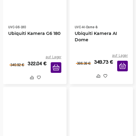
UVC-G6-180
UVC-AI-Dome-B
Ubiquiti Kamera G6 180
Ubiquiti Kamera AI
Dome
auf Lager
auf Lager
349.73
€
322.04
€
386.38
€
340.92
€