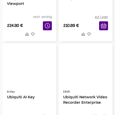
Viewport
nicht vorrätig
auf Lager
224.90
€
210.89
€
AI-Key
ENVR
Ubiquiti AI Key
Ubiquiti Network Video
Recorder Enterprise