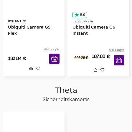
5.0
UVC-G5-Flex
UVC-G6-INS-W
Ubiquiti Camera G5
Ubiquiti Camera G6
Flex
Instant
auf Lager
auf Lager
187.00
€
133.84
€
202.26
€
Theta
Sicherheitskameras