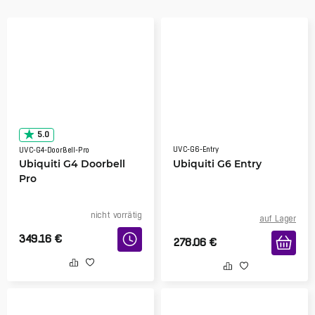
5.0
UVC-G6-Entry
UVC-G4-DoorBell-Pro
Ubiquiti G4 Doorbell
Ubiquiti G6 Entry
Pro
nicht vorrätig
auf Lager
349.16
€
278.06
€