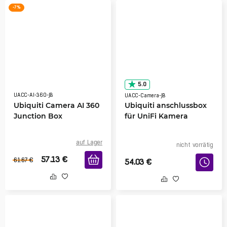
-7 %
5.0
UACC-AI-360-JB
UACC-Camera-JB
Ubiquiti Camera AI 360
Ubiquiti anschlussbox
Junction Box
für UniFi Kamera
auf Lager
nicht vorrätig
57.13
€
61.67
€
54.03
€