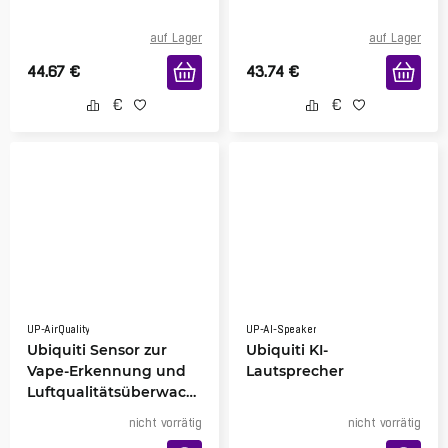
auf Lager
auf Lager
44.67
€
43.74
€
UP-AirQuality
UP-AI-Speaker
Ubiquiti Sensor zur
Ubiquiti KI-
Vape-Erkennung und
Lautsprecher
Luftqualitätsüberwach
ung
nicht vorrätig
nicht vorrätig