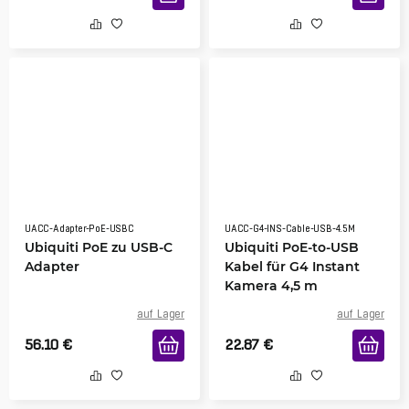
UACC-Adapter-PoE-USBC
UACC-G4-INS-Cable-USB-4.5M
Ubiquiti PoE zu USB-C
Ubiquiti PoE-to-USB
Adapter
Kabel für G4 Instant
Kamera 4,5 m
auf Lager
auf Lager
56.10
€
22.87
€