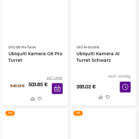
UVC-G6-Pro-Turret
UVC-AI-Turret-B
Ubiquiti Kamera G6 Pro
Ubiquiti Kamera AI
Turret
Turret Schwarz
nicht vorrätig
auf Lager
503.85
€
543.19
€
393.02
€
-6 %
-9 %