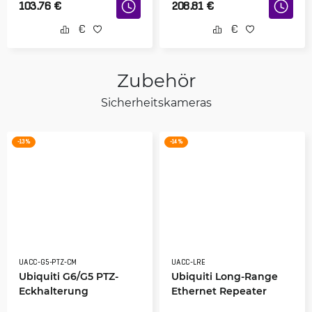
103.76
€
208.81
€
Zubehör
Sicherheitskameras
-13 %
-14 %
UACC-G5-PTZ-CM
UACC-LRE
Ubiquiti G6/G5 PTZ-
Ubiquiti Long-Range
Eckhalterung
Ethernet Repeater