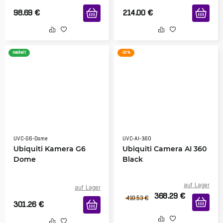
98.69
€
214.00
€
neuheit
-10 %
UVC-G6-Dome
UVC-AI-360
Ubiquiti Kamera G6
Ubiquiti Camera AI 360
Dome
Black
auf Lager
auf Lager
368.29
€
410.53
€
301.26
€