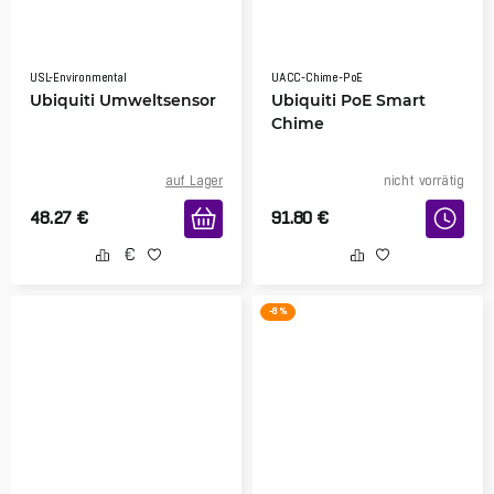
USL-Environmental
UACC-Chime-PoE
Ubiquiti Umweltsensor
Ubiquiti PoE Smart
Chime
auf Lager
nicht vorrätig
48.27
€
91.80
€
-8 %