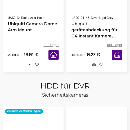
UACC-G4-Dome-Arm-Mount
UACC-G4-INS-Cover-Light-Grey
Ubiquiti Camera Dome
Ubiquiti
Arm Mount
geräteabdeckung für
G4 Instant Kamera,
Hellgrau
auf Lager
auf Lager
18.91
€
9.27
€
21.69
€
13.02
€
HDD für DVR
Sicherheitskameras
das beste von Western Digital