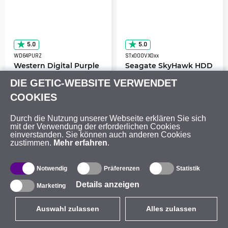
5.0
5.0
WD64PURZ
STx000VX0xx
Western Digital Purple
Seagate SkyHawk HDD
HDD SATA 6TB 5400
DIE GETIC-WEBSITE VERWENDET
256MB
COOKIES
nicht vorrätig
nicht vorrätig
Durch die Nutzung unserer Webseite erklären Sie sich
376.61
€
306.43
€
mit der Verwendung der erforderlichen Cookies
einverstanden. Sie können auch anderen Cookies
zustimmen.
Mehr erfahren
.
Notwendig
Präferenzen
Statistik
Details anzeigen
Marketing
Auswahl zulassen
Alles zulassen