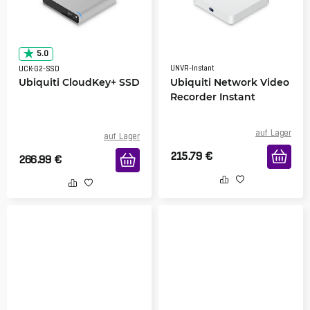
5.0
UNVR-Instant
UCK-G2-SSD
Ubiquiti CloudKey+ SSD
Ubiquiti Network Video
Recorder Instant
auf Lager
auf Lager
215.79
€
266.99
€