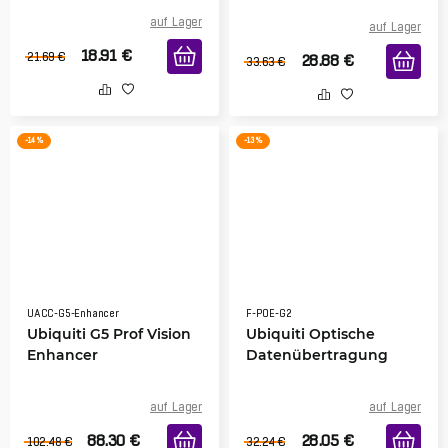
auf Lager
auf Lager
18.91
€
21.69
€
28.88
€
33.63
€
-14 %
-13 %
UACC-G5-Enhancer
F-POE-G2
Ubiquiti G5 Prof Vision
Ubiquiti Optische
Enhancer
Datenübertragung
auf Lager
auf Lager
88.30
€
28.05
€
102.48
€
32.24
€