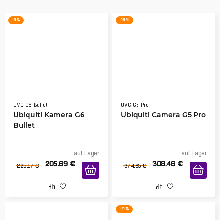
-9 %
-18 %
UVC-G6-Bullet
UVC-G5-Pro
Ubiquiti Kamera G6
Ubiquiti Camera G5 Pro
Bullet
auf Lager
auf Lager
205.69
€
308.46
€
225.17
€
374.85
€
-21 %