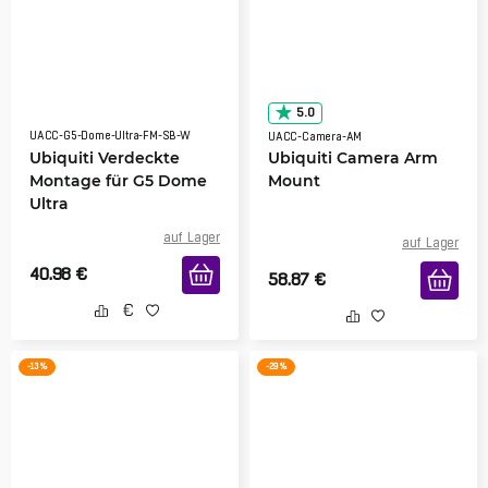
5.0
UACC-G5-Dome-Ultra-FM-SB-W
UACC-Camera-AM
Ubiquiti Verdeckte
Ubiquiti Camera Arm
Montage für G5 Dome
Mount
Ultra
auf Lager
auf Lager
40.98
€
58.87
€
-13 %
-29 %