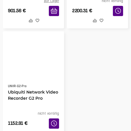
auf Lager
nicht vorrätig
901.56
€
2200.31
€
UNVR-G2-Pro
Ubiquiti Network Video
Recorder G2 Pro
nicht vorrätig
1152.91
€