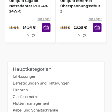
Ubiquiti Gigabit
Ubiquiti Ethernet-
Netzadapter POE-48-
Überspannungsschut
24W-G
z
auf Lager
auf Lager
14.54
€
13.59
€
15.41
€
15.53
€
Hauptkategorien
IoT-Lösungen
Befestigungen und Halterungen
Lizenzen
Glasfasernetze
Flottenmanagement
Kabel und Schaltschränke