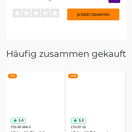
produkt bewerten
Häufig zusammen gekauft
-6 %
-12 %
5.0
5.0
POE-48-24W-G
ETH-SP-G2