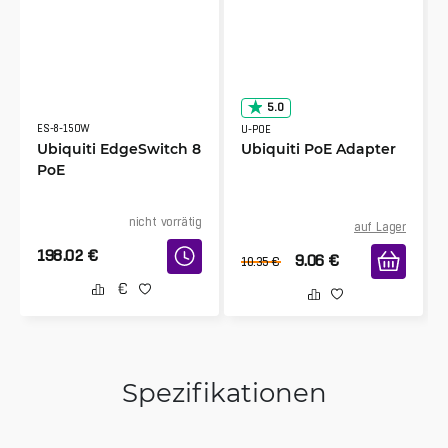
5.0
ES-8-150W
U-POE
Ubiquiti EdgeSwitch 8
Ubiquiti PoE Adapter
PoE
nicht vorrätig
auf Lager
198.02
€
9.06
€
10.35
€
Spezifikationen