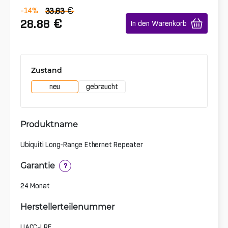
€
-14
%
33.63
€
28.88
In den Warenkorb
Zustand
neu
gebraucht
Produktname
Ubiquiti Long-Range Ethernet Repeater
Garantie
?
24 Monat
Herstellerteilenummer
UACC-LRE