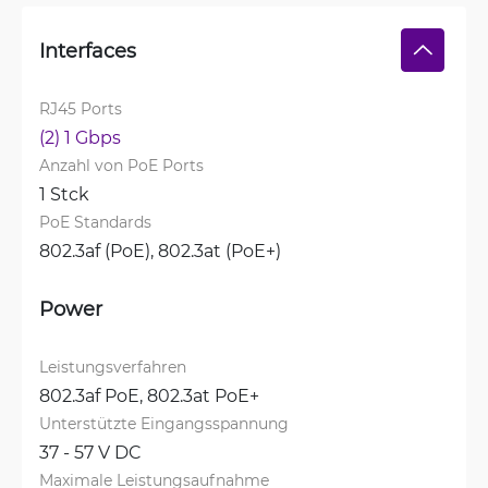
Interfaces
RJ45 Ports
(2) 1 Gbps
Anzahl von PoE Ports
1 Stck
PoE Standards
802.3af (PoE), 
802.3at (PoE+)
Power
Leistungsverfahren
802.3af PoE, 
802.3at PoE+
Unterstützte Eingangsspannung
37 - 57 V DC
Maximale Leistungsaufnahme