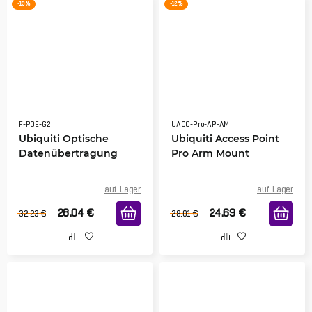
-13 %
-12 %
F-POE-G2
UACC-Pro-AP-AM
Ubiquiti Optische
Ubiquiti Access Point
Datenübertragung
Pro Arm Mount
auf Lager
auf Lager
28.04
€
24.69
€
32.23
€
28.01
€