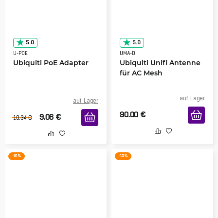
5.0
5.0
U-POE
UMA-D
Ubiquiti PoE Adapter
Ubiquiti Unifi Antenne
für AC Mesh
auf Lager
auf Lager
90.00
€
9.06
€
10.34
€
-10 %
-13 %