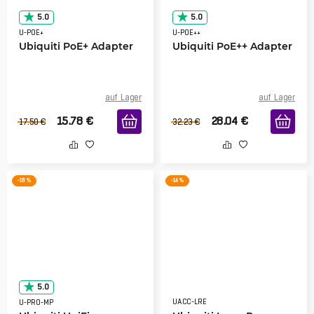
5.0
5.0
U-POE+
U-POE++
Ubiquiti PoE+ Adapter
Ubiquiti PoE++ Adapter
auf Lager
auf Lager
15.78
€
28.04
€
17.50
€
32.23
€
-18 %
-14 %
5.0
UACC-LRE
U-PRO-MP