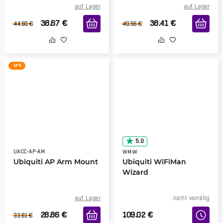
auf Lager
auf Lager
38.67
€
38.41
€
44.80
€
40.56
€
-14 %
5.0
UACC-AP-AM
WM-W
Ubiquiti AP Arm Mount
Ubiquiti WiFiMan
Wizard
auf Lager
nicht vorrätig
28.86
€
109.02
€
33.61
€