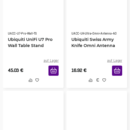
UACC-U7-Pro-Wall-TS
UACC-UK-Ultra-Omni-Antenna-AO
Ubiquiti UniFi U7 Pro
Ubiquiti Swiss Army
Wall Table Stand
Knife Omni Antenna
auf Lager
auf Lager
45.03
€
16.92
€