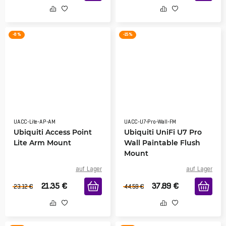
-8 %
-15 %
UACC-Lite-AP-AM
UACC-U7-Pro-Wall-FM
Ubiquiti Access Point
Ubiquiti UniFi U7 Pro
Lite Arm Mount
Wall Paintable Flush
Mount
auf Lager
auf Lager
21.35
€
37.89
€
23.12
€
44.59
€