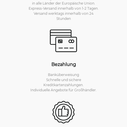
in alle Länder der Europäische Union.
Express-Versand innerhalb von 1-2 Tagen.
Versand werktags innerhalb von 24
Stunden
Bezahlung
Banküberweisung
Schnelle und sichere
Kreditkartenzahlungen.
Individuelle Angebote für Großhändler.