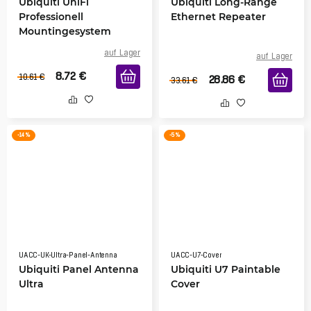
Ubiquiti UniFi
Ubiquiti Long-Range
Professionell
Ethernet Repeater
Mountingesystem
auf Lager
auf Lager
8.72
€
10.61
€
28.86
€
33.61
€
-14 %
-5 %
UACC-UK-Ultra-Panel-Antenna
UACC-U7-Cover
Ubiquiti Panel Antenna
Ubiquiti U7 Paintable
Ultra
Cover