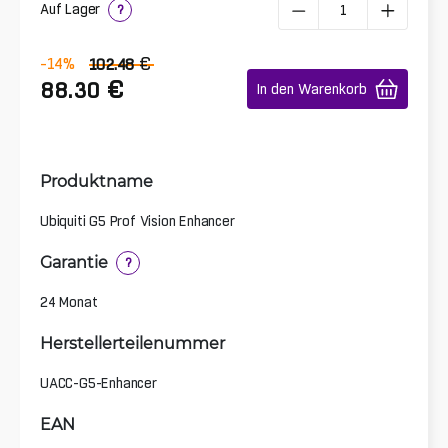
Auf Lager
?
€
-14
%
102.48
€
88.30
In den Warenkorb
Produktname
Ubiquiti G5 Prof Vision Enhancer
Garantie
?
24 Monat
Herstellerteilenummer
UACC-G5-Enhancer
EAN