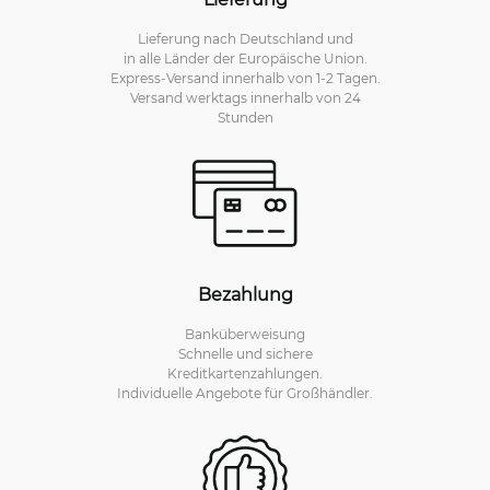
Lieferung nach Deutschland und
in alle Länder der Europäische Union.
Express-Versand innerhalb von 1-2 Tagen.
Versand werktags innerhalb von 24
Stunden
Bezahlung
Banküberweisung
Schnelle und sichere
Kreditkartenzahlungen.
Individuelle Angebote für Großhändler.