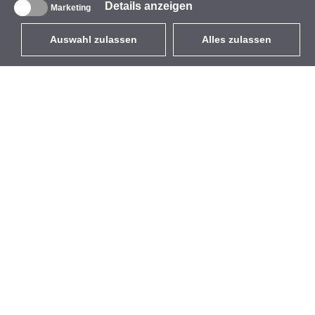
Details anzeigen
Marketing
Auswahl zulassen
Alles zulassen
DE
EUR
mit MwSt 19%
,
Deutschland
Produktverzeichnis
Über uns
Außen-WLAN-Lösungen
Unternehmen
Integrierte Antennen
Marke
WiFi 5
Veranstaltungen
Antennenpigtails
StarCoins
Befestigungen und
Kontakt
Halterungen
Geschäftsbedingungen
Lizenzen
Datenschutz