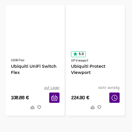
5.0
USW-Flex
UP-Viewport
Ubiquiti UniFi Switch
Ubiquiti Protect
Flex
Viewport
auf Lager
nicht vorrätig
108.88
€
224.90
€