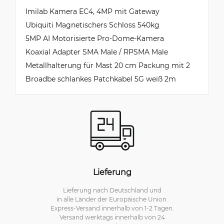
Imilab Kamera EC4, 4MP mit Gateway
Ubiquiti Magnetischers Schloss 540kg
5MP AI Motorisierte Pro-Dome-Kamera
Koaxial Adapter SMA Male / RPSMA Male
Metallhalterung für Mast 20 cm Packung mit 2
Broadbe schlankes Patchkabel 5G weiß 2m
Lieferung
Lieferung nach Deutschland und
in alle Länder der Europäische Union.
Express-Versand innerhalb von 1-2 Tagen.
Versand werktags innerhalb von 24