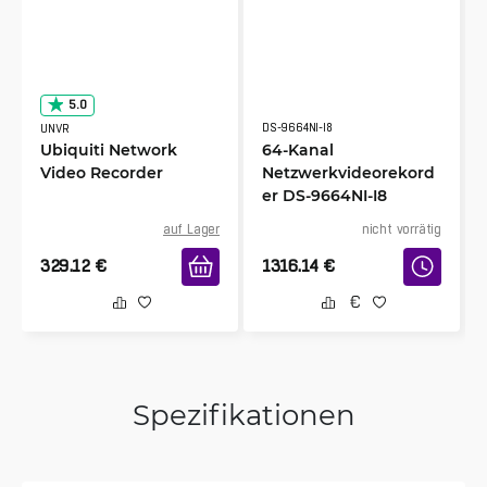
5.0
DS-9664NI-I8
UNVR
Ubiquiti Network
64-Kanal
Video Recorder
Netzwerkvideorekord
er DS-9664NI-I8
auf Lager
nicht vorrätig
329.12
€
1316.14
€
Spezifikationen