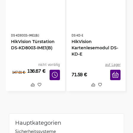
DS-KD8003-IME1(B)
DS-KD-E
HikVision Türstation
HikVision
DS-KD8003-IME1(B)
Kartenlesemodul DS-
KD-E
nicht vorrätig
auf Lager
136.67
€
147.01
€
71.59
€
Hauptkategorien
Sicherheitssysteme