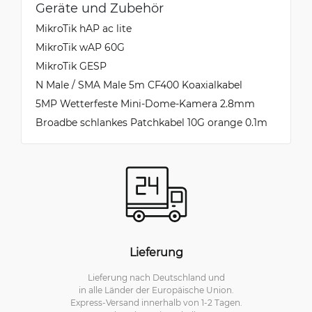
Geräte und Zubehör
MikroTik hAP ac lite
MikroTik wAP 60G
MikroTik GESP
N Male / SMA Male 5m CF400 Koaxialkabel
5MP Wetterfeste Mini-Dome-Kamera 2.8mm
Broadbe schlankes Patchkabel 10G orange 0.1m
Lieferung
Lieferung nach Deutschland und
in alle Länder der Europäische Union.
Express-Versand innerhalb von 1-2 Tagen.