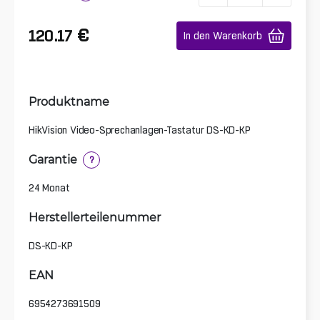
€
120.17
In den Warenkorb
Produktname
HikVision Video-Sprechanlagen-Tastatur DS-KD-KP
Garantie
?
24 Monat
Herstellerteilenummer
DS-KD-KP
EAN
6954273691509