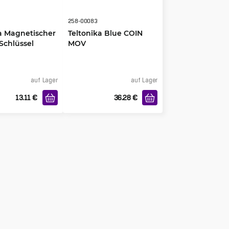
258-00083
a Magnetischer
Teltonika Blue COIN
Schlüssel
MOV
auf Lager
auf Lager
13.11
€
36.28
€