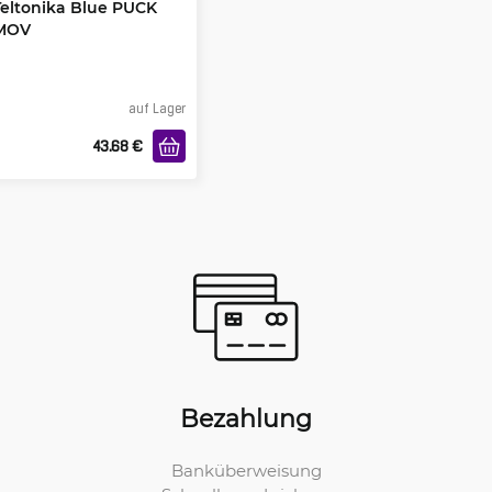
Teltonika Blue PUCK
MOV
auf Lager
43.68
€
Bezahlung
Banküberweisung