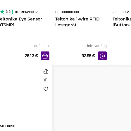
3.0
BTSMP14NCC02
PPEX00000880
230-00012
Teltonika Eye Sensor
Teltonika 1-wire RFID
Teltonik
BTSMP1
Lesegerät
iButton-
auf Lager
nicht vorrätig
28.13
€
32.58
€
58-00098