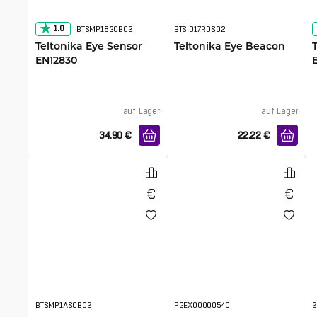
1.0
BTSMP183CB02
BTSID17RDS02
Teltonika Eye Sensor
Teltonika Eye Beacon
EN12830
auf Lager
auf Lager
34.90
€
22.22
€
BTSMP1ASCB02
PGEX00000540
2