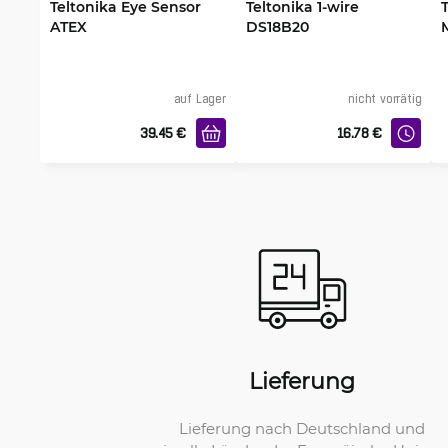
Teltonika Eye Sensor
Teltonika 1-wire
ATEX
DS18B20
Temperatursensor
auf Lager
nicht vorrätig
39.45
€
16.78
€
Lieferung
Lieferung nach Deutschland und