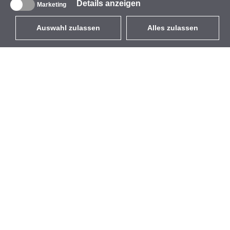
Details anzeigen
Marketing
Auswahl zulassen
Alles zulassen
DE
EUR
mit MwSt 19%
,
Deutschland
Produktverzeichnis
Über uns
Außen-WLAN-Lösungen
Unternehmen
Integrierte Antennen
Marke
WiFi 5
Veranstaltungen
Antennenpigtails
StarCoins
Befestigungen und
Kontakt
Halterungen
Geschäftsbedingungen
Lizenzen
Datenschutz