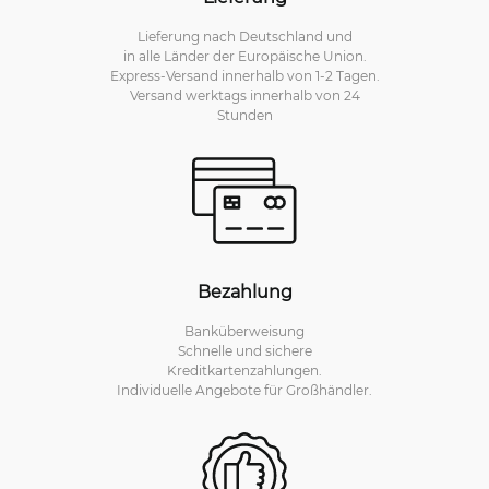
Lieferung nach Deutschland und
in alle Länder der Europäische Union.
Express-Versand innerhalb von 1-2 Tagen.
Versand werktags innerhalb von 24
Stunden
Bezahlung
Banküberweisung
Schnelle und sichere
Kreditkartenzahlungen.
Individuelle Angebote für Großhändler.