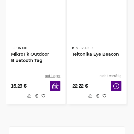
TG-BT5-OUT
BTSID17RDS02
MikroTik Outdoor
Teltonika Eye Beacon
Bluetooth Tag
auf Lager
nicht vorrätig
16.29
€
22.22
€