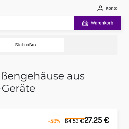
Konto
Warenkorb
StationBox
Außengehäuse aus
-Geräte
27.25
€
-58
%
64.53
€