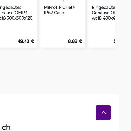
ingebautes
MikroTik GPeR-
Eingebautes
ehäuse OMP3
IP67-Case
Gehäuse OMP4
eiß 300x300x120
weiß 400x400x120
49.43 €
6.68 €
55.57 €
ich