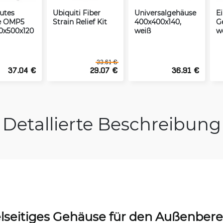
utes
Ubiquiti Fiber
Universalgehäuse
E
e OMP5
Strain Relief Kit
400x400x140,
G
0x500x120
weiß
w
33.61 €
37.04 €
29.07 €
36.91 €
Detallierte Beschreibung
elseitiges Gehäuse für den Außenbere