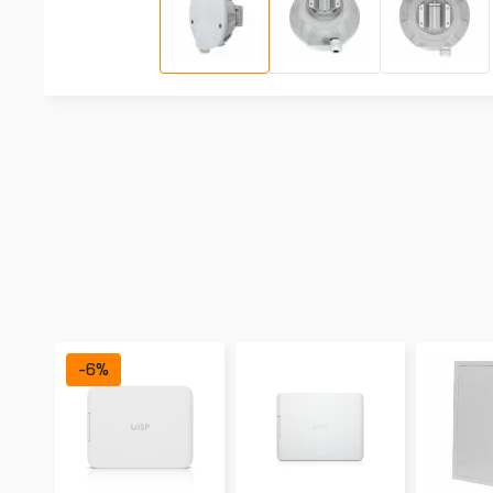
-
6
%