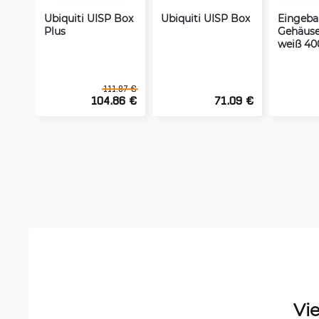
Ubiquiti UISP Box
Ubiquiti UISP Box
Eingeba
Plus
Gehäus
weiß 40
111.87 €
104.86 €
71.09 €
Vi