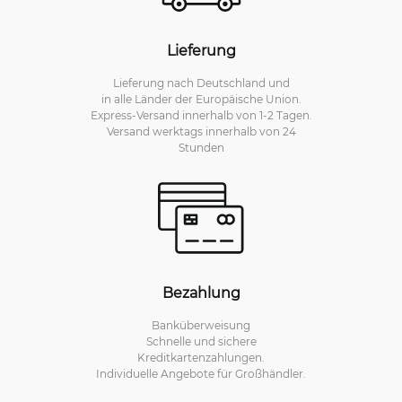
Lieferung
Lieferung nach Deutschland und
in alle Länder der Europäische Union.
Express-Versand innerhalb von 1-2 Tagen.
Versand werktags innerhalb von 24
Stunden
Bezahlung
Banküberweisung
Schnelle und sichere
Kreditkartenzahlungen.
Individuelle Angebote für Großhändler.