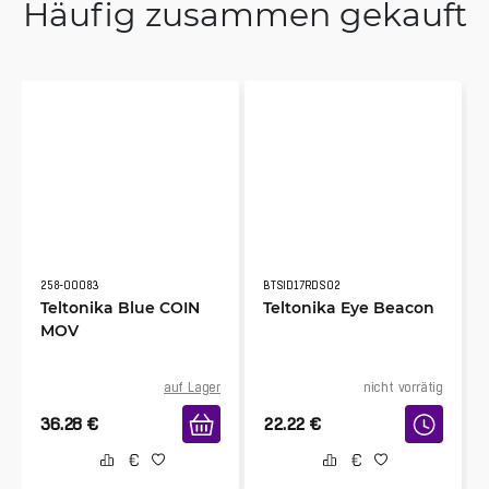
Häufig zusammen gekauft
258-00083
BTSID17RDS02
Teltonika Blue COIN
Teltonika Eye Beacon
MOV
auf Lager
nicht vorrätig
36.28
€
22.22
€