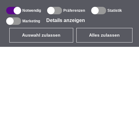
Notwendig
Präferenzen
Statistik
Details anzeigen
Marketing
Auswahl zulassen
Alles zulassen
DE
EUR
mit MwSt 19%
,
Deutschland
Produktverzeichnis
Über uns
Außen-WLAN-Lösungen
Unternehmen
Integrierte Antennen
Marke
WiFi 5
Veranstaltungen
Antennenpigtails
StarCoins
Befestigungen und
Kontakt