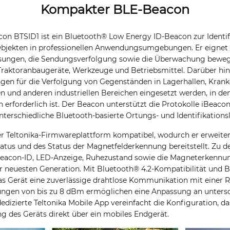
Kompakter BLE-Beacon
con BTSID1 ist ein Bluetooth® Low Energy ID-Beacon zur Identif
bjekten in professionellen Anwendungsumgebungen. Er eignet s
ösungen, die Sendungsverfolgung sowie die Überwachung beweg
Traktoranbaugeräte, Werkzeuge und Betriebsmittel. Darüber hin
gen für die Verfolgung von Gegenständen in Lagerhallen, Kran
 und anderen industriellen Bereichen eingesetzt werden, in d
on erforderlich ist. Der Beacon unterstützt die Protokolle iBea
unterschiedliche Bluetooth-basierte Ortungs- und Identifikations
der Teltonika-Firmwareplattform kompatibel, wodurch er erweite
atus und des Status der Magnetfelderkennung bereitstellt. Zu d
eacon-ID, LED-Anzeige, Ruhezustand sowie die Magneterkennun
 neuesten Generation. Mit Bluetooth® 4.2-Kompatibilität und B
das Gerät eine zuverlässige drahtlose Kommunikation mit einer R
ungen von bis zu 8 dBm ermöglichen eine Anpassung an untersc
dedizierte Teltonika Mobile App vereinfacht die Konfiguration, 
ng des Geräts direkt über ein mobiles Endgerät.