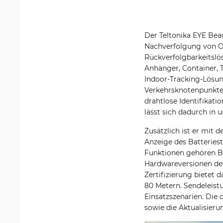
Der Teltonika EYE Bea
Nachverfolgung von O
Rückverfolgbarkeitsl
Anhänger, Container, 
Indoor-Tracking-Lösun
Verkehrsknotenpunkten
drahtlose Identifikati
lässt sich dadurch in 
Zusätzlich ist er mit 
Anzeige des Batteriest
Funktionen gehören B
Hardwareversionen der
Zertifizierung bietet 
80 Metern. Sendeleist
Einsatzszenarien. Die 
sowie die Aktualisieru