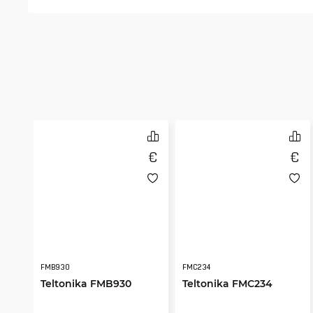
FMB930
FMC234
Teltonika FMB930
Teltonika FMC234