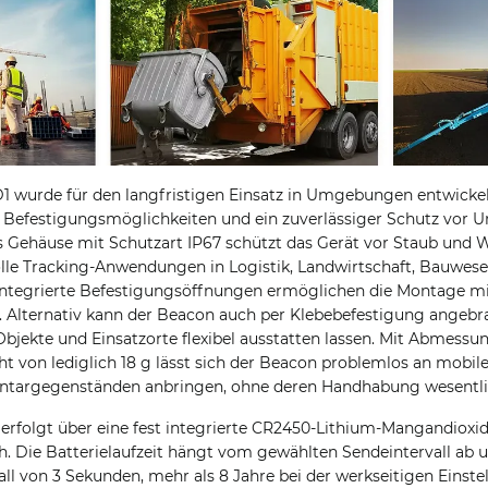
 wurde für den langfristigen Einsatz in Umgebungen entwicke
 Befestigungsmöglichkeiten und ein zuverlässiger Schutz vor 
s Gehäuse mit Schutzart IP67 schützt das Gerät vor Staub und W
lle Tracking-Anwendungen in Logistik, Landwirtschaft, Bauwesen
 integrierte Befestigungsöffnungen ermöglichen die Montage m
. Alternativ kann der Beacon auch per Klebebefestigung angeb
Objekte und Einsatzorte flexibel ausstatten lassen. Mit Abmessun
von lediglich 18 g lässt sich der Beacon problemlos an mobile
ntargegenständen anbringen, ohne deren Handhabung wesentlic
rfolgt über eine fest integrierte CR2450-Lithium-Mangandioxid-
. Die Batterielaufzeit hängt vom gewählten Sendeintervall ab u
all von 3 Sekunden, mehr als 8 Jahre bei der werkseitigen Einst