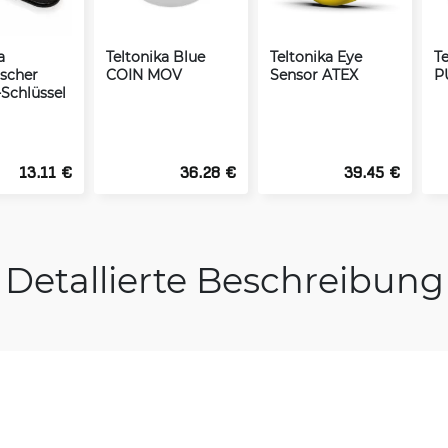
a
Teltonika Blue
Teltonika Eye
T
scher
COIN MOV
Sensor ATEX
P
-Schlüssel
13.11 €
36.28 €
39.45 €
Detallierte Beschreibung