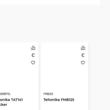
41BKBP01
FMB125
tonika TAT141
Teltonika FMB125
cker