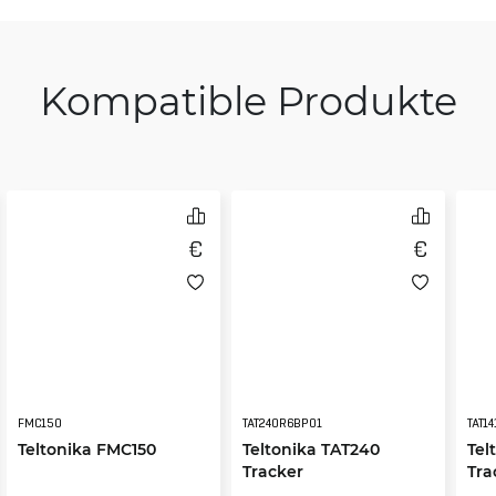
Kompatible Produkte
FMC150
TAT240R6BP01
TAT1
Teltonika FMC150
Teltonika TAT240
Tel
Tracker
Tra