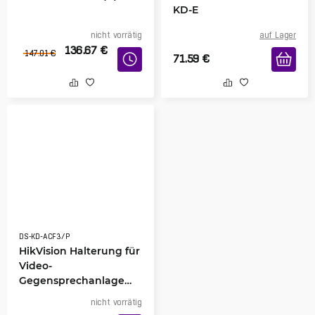
KD-E
nicht vorrätig
auf Lager
136.67
€
147.01
€
71.59
€
DS-KD-ACF3/P
HikVision Halterung für
Video-
Gegensprechanlage
DS-KD-ACF3/P
nicht vorrätig