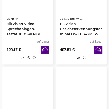
DS-KD-KP
DS-K1T342MFWX-E1
HikVision Video-
Hikvision
Sprechanlagen-
Gesichtserkennungster
Tastatur DS-KD-KP
minal DS-K1T342MFWX-
E1
auf Lager
auf Lager
120.17
€
407.91
€