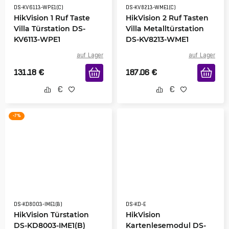
DS-KV6113-WPE1(C)
DS-KV8213-WME1(C)
HikVision 1 Ruf Taste
HikVision 2 Ruf Tasten
Villa Türstation DS-
Villa Metalltürstation
KV6113-WPE1
DS-KV8213-WME1
auf Lager
auf Lager
131.18
€
187.06
€
-7 %
DS-KD8003-IME1(B)
DS-KD-E
HikVision Türstation
HikVision
DS-KD8003-IME1(B)
Kartenlesemodul DS-