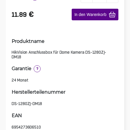
€
11.89
In den Warenkorb
Produktname
HikVision Anschlussbox für Dome Kamera DS-1280ZJ-
DM18
Garantie
?
24 Monat
Herstellerteilenummer
DS-1280ZJ-DM18
EAN
6954273606510