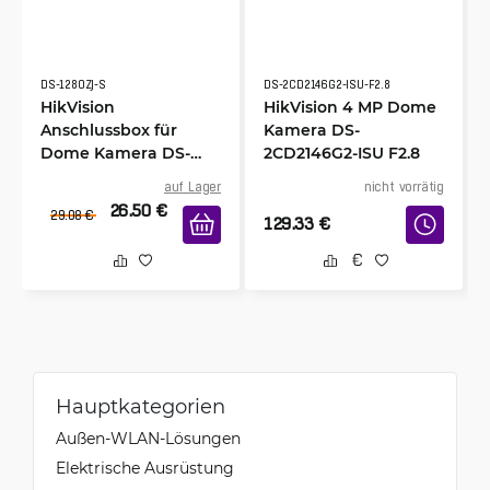
DS-1280ZJ-S
DS-2CD2146G2-ISU-F2.8
HikVision
HikVision 4 MP Dome
Anschlussbox für
Kamera DS-
Dome Kamera DS-
2CD2146G2-ISU F2.8
1280ZJ-S
auf Lager
nicht vorrätig
26.50
€
29.08
€
129.33
€
Hauptkategorien
Außen-WLAN-Lösungen
Elektrische Ausrüstung