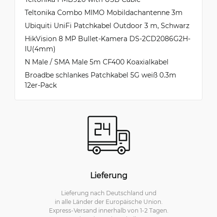
Teltonika Combo MIMO Mobildachantenne 3m
Ubiquiti UniFi Patchkabel Outdoor 3 m, Schwarz
HikVision 8 MP Bullet-Kamera DS-2CD2086G2H-
IU(4mm)
N Male / SMA Male 5m CF400 Koaxialkabel
Broadbe schlankes Patchkabel 5G weiß 0.3m
12er-Pack
Lieferung
Lieferung nach Deutschland und
in alle Länder der Europäische Union.
Express-Versand innerhalb von 1-2 Tagen.