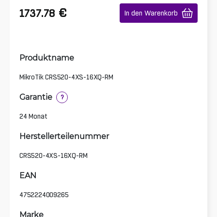
€
1737.78
In den Warenkorb
Produktname
MikroTik CRS520-4XS-16XQ-RM
Garantie
?
24 Monat
Herstellerteilenummer
CRS520-4XS-16XQ-RM
EAN
4752224009265
Marke