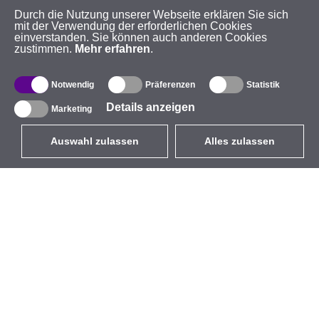
Durch die Nutzung unserer Webseite erklären Sie sich
mit der Verwendung der erforderlichen Cookies
einverstanden. Sie können auch anderen Cookies
zustimmen.
Mehr erfahren
.
Notwendig
Präferenzen
Statistik
Details anzeigen
Marketing
Auswahl zulassen
Alles zulassen
DE
EUR
mit MwSt 19%
,
Deutschland
Produktverzeichnis
Über uns
Außen-WLAN-Lösungen
Unternehmen