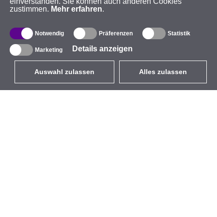
einverstanden. Sie können auch anderen Cookies
zustimmen.
Mehr erfahren
.
Notwendig
Präferenzen
Statistik
Details anzeigen
Marketing
Auswahl zulassen
Alles zulassen
DE
EUR
mit MwSt 19%
,
Deutschland
Produktverzeichnis
Über uns
Außen-WLAN-Lösungen
Unternehmen
Integrierte Antennen
Marke
WiFi 5
Veranstaltungen