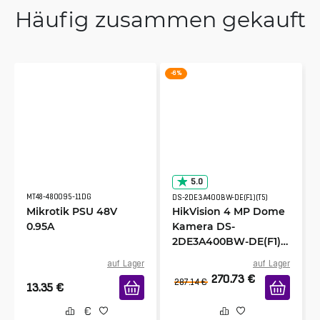
Häufig zusammen gekauft
-6 %
5.0
MT48-480095-11DG
DS-2DE3A400BW-DE(F1)(T5)
Mikrotik PSU 48V
HikVision 4 MP Dome
0.95A
Kamera DS-
2DE3A400BW-DE(F1)
(T5)
auf Lager
auf Lager
270.73
€
287.14
€
13.35
€