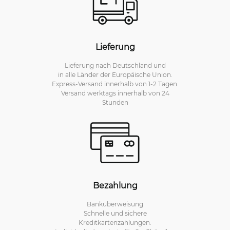
Lieferung
Lieferung nach Deutschland und
in alle Länder der Europäische Union.
Express-Versand innerhalb von 1-2 Tagen.
Versand werktags innerhalb von 24
Stunden
Bezahlung
Banküberweisung
Schnelle und sichere
Kreditkartenzahlungen.