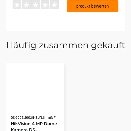
produkt bewerten
Häufig zusammen gekauft
DS-2CD2146G2H-ISU(2.8mm)(eF)
HikVision 4 MP Dome
Kamera DS-