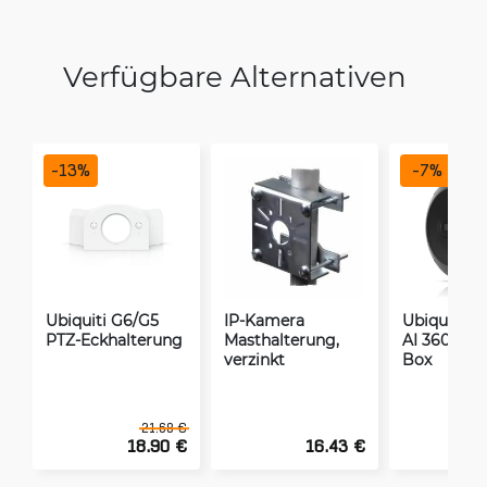
Verfügbare Alternativen
-
13
%
-
7
%
Ubiquiti G6/G5
IP-Kamera
Ubiquiti C
PTZ-Eckhalterung
Masthalterung,
AI 360 Jun
verzinkt
Box
21.68 €
18.90 €
16.43 €