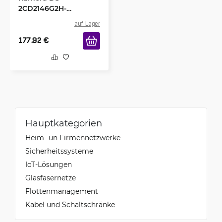
2CD2146G2H-
ISU(2.8mm)
auf Lager
177.92
€
Hauptkategorien
Heim- un Firmennetzwerke
Sicherheitssysteme
IoT-Lösungen
Glasfasernetze
Flottenmanagement
Kabel und Schaltschränke