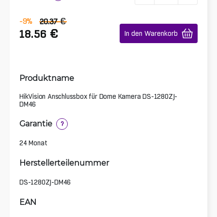
€
-9
%
20.37
€
18.56
In den Warenkorb
Produktname
HikVision Anschlussbox für Dome Kamera DS-1280ZJ-
DM46
Garantie
?
24 Monat
Herstellerteilenummer
DS-1280ZJ-DM46
EAN