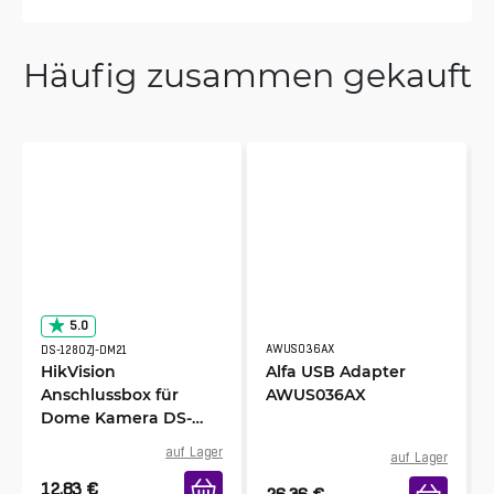
Häufig zusammen gekauft
5.0
AWUS036AX
DS-1280ZJ-DM21
HikVision
Alfa USB Adapter
Anschlussbox für
AWUS036AX
Dome Kamera DS-
1280ZJ-DM21
auf Lager
auf Lager
12.83
€