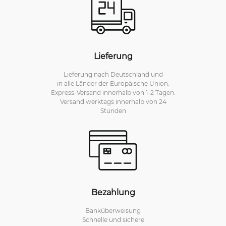
Lieferung
Lieferung nach Deutschland und
in alle Länder der Europäische Union.
Express-Versand innerhalb von 1-2 Tagen.
Versand werktags innerhalb von 24
Stunden
Bezahlung
Banküberweisung
Schnelle und sichere