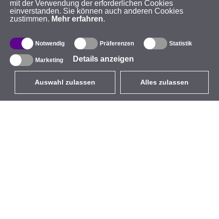
mit der Verwendung der erforderlichen Cookies
einverstanden. Sie können auch anderen Cookies
zustimmen.
Mehr erfahren
.
Notwendig
Präferenzen
Statistik
Details anzeigen
Marketing
Auswahl zulassen
Alles zulassen
DE
EUR
mit MwSt 19%
,
Deutschland
Produktverzeichnis
Über uns
Außen-WLAN-Lösungen
Unternehmen
Integrierte Antennen
Marke
WiFi 5
Veranstaltungen