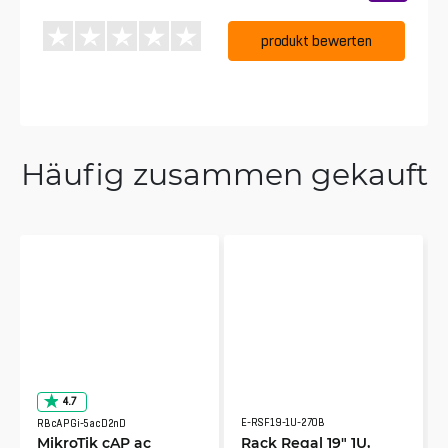
produkt bewerten
Häufig zusammen gekauft
4.7
E-RSF19-1U-270B
RBcAPGi-5acD2nD
MikroTik cAP ac
Rack Regal 19" 1U,