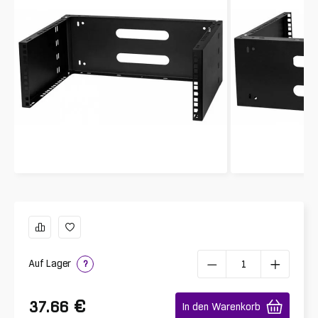
Auf Lager
?
€
37.66
In den Warenkorb