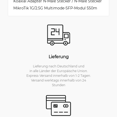
Koaxial Adapter N-Male Stecker / N-Male Stecker
MikroTik 1G/2.5G Multimode-SFP-Modul 550m
Lieferung
Lieferung nach Deutschland und
in alle Länder der Europäische Union.
Express-Versand innerhalb von 1-2 Tagen.
Versand werktags innerhalb von 24
Stunden