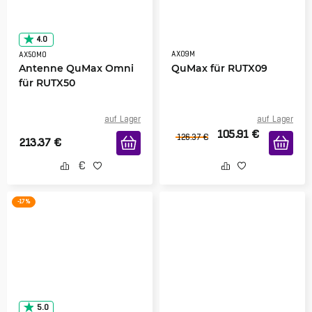
4.0
AX09M
AX50MO
Antenne QuMax Omni
QuMax für RUTX09
für RUTX50
auf Lager
auf Lager
105.91
€
126.37
€
213.37
€
-17 %
5.0