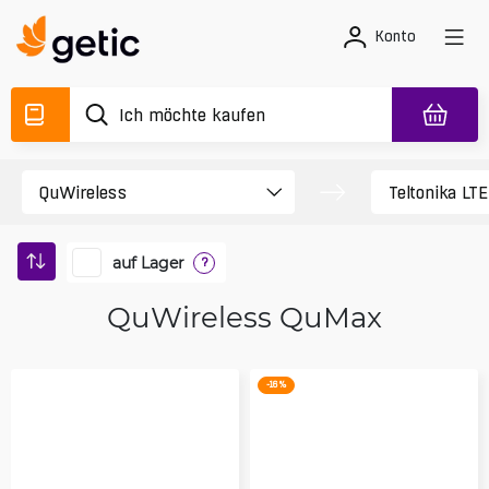
Konto
auf Lager
?
QuWireless QuMax
-16 %