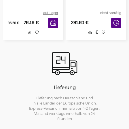
auf Lager
nicht vorrätig
76.16
€
291.80
€
96.56
€
Lieferung
Lieferung nach Deutschland und
in alle Länder der Europäische Union.
Express-Versand innerhalb von 1-2 Tagen.
Versand werktags innerhalb von 24
Stunden