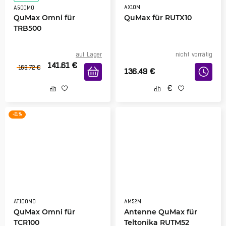
AX10M
A500MO
QuMax Omni für
QuMax für RUTX10
TRB500
auf Lager
nicht vorrätig
141.61
€
169.72
€
136.49
€
-21 %
AT100MO
AM52M
QuMax Omni für
Antenne QuMax für
TCR100
Teltonika RUTM52