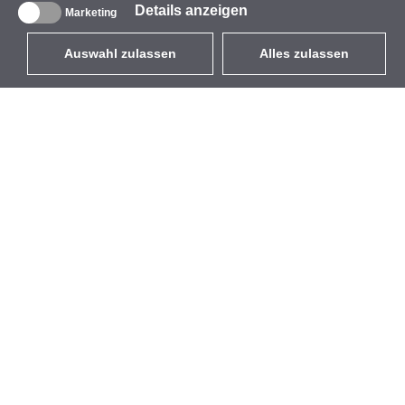
Details anzeigen
Marketing
Auswahl zulassen
Alles zulassen
DE
EUR
mit MwSt 19%
,
Deutschland
Produktverzeichnis
Über uns
Außen-WLAN-Lösungen
Unternehmen
Integrierte Antennen
Marke
WiFi 5
Veranstaltungen
Antennenpigtails
StarCoins
Befestigungen und
Kontakt
Halterungen
Geschäftsbedingungen
Lizenzen
Datenschutz