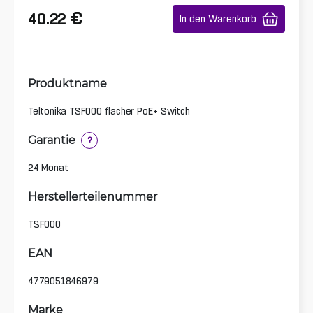
€
40.22
In den Warenkorb
Produktname
Teltonika TSF000 flacher PoE+ Switch
Garantie
?
24 Monat
Herstellerteilenummer
TSF000
EAN
4779051846979
Marke