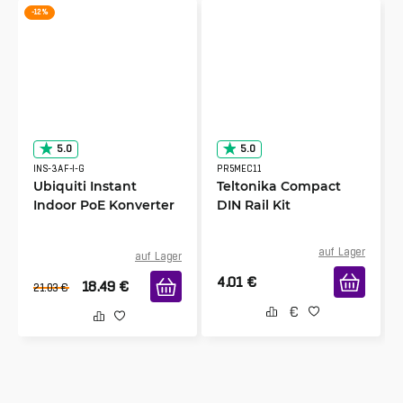
-12 %
5.0
5.0
INS-3AF-I-G
PR5MEC11
Ubiquiti Instant
Teltonika Compact
Indoor PoE Konverter
DIN Rail Kit
auf Lager
auf Lager
4.01
€
18.49
€
21.03
€