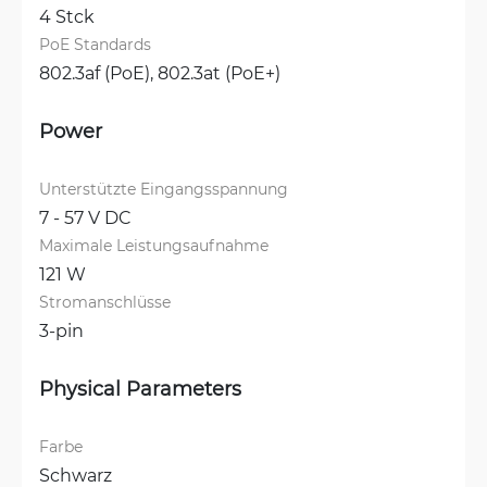
4 Stck
PoE Standards
802.3af (PoE), 
802.3at (PoE+)
Power
Unterstützte Eingangsspannung
7 - 57 V DC
Maximale Leistungsaufnahme
121 W
Stromanschlüsse
3-pin
Physical Parameters
Farbe
Schwarz