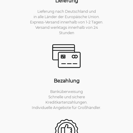
Lieferung
Lieferung nach Deutschland und
in alle Länder der Europäische Union.
Express-Versand innerhalb von 1-2 Tagen.
Versand werktags innerhalb von 24
Stunden
Bezahlung
Banküberweisung
Schnelle und sichere
Kreditkartenzahlungen.
Individuelle Angebote für Großhändler.