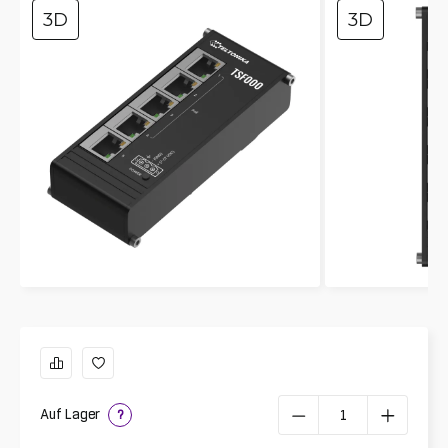
3D
3D
Auf Lager
?