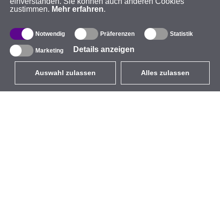
einverstanden. Sie können auch anderen Cookies
zustimmen.
Mehr erfahren
.
Notwendig
Präferenzen
Statistik
Details anzeigen
Marketing
Auswahl zulassen
Alles zulassen
DE
EUR
mit MwSt 19%
,
Deutschland
Produktverzeichnis
Über uns
Außen-WLAN-Lösungen
Unternehmen
Integrierte Antennen
Marke
WiFi 5
Veranstaltungen