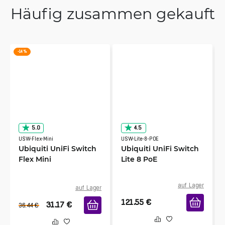
Häufig zusammen gekauft
-14 %
5.0
4.5
USW-Flex-Mini
USW-Lite-8-POE
Ubiquiti UniFi Switch
Ubiquiti UniFi Switch
Flex Mini
Lite 8 PoE
auf Lager
auf Lager
121.55
€
31.17
€
36.44
€