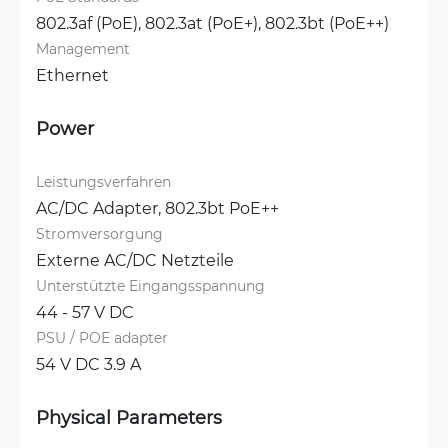
802.3af (PoE), 
802.3at (PoE+), 
802.3bt (PoE++)
Management
Ethernet
Power
Leistungsverfahren
AC/DC Adapter, 
802.3bt PoE++
Stromversorgung
Externe AC/DC Netzteile
Unterstützte Eingangsspannung
44 - 57 V DC
PSU / POE adapter
54 V DC 3.9 A
Physical Parameters