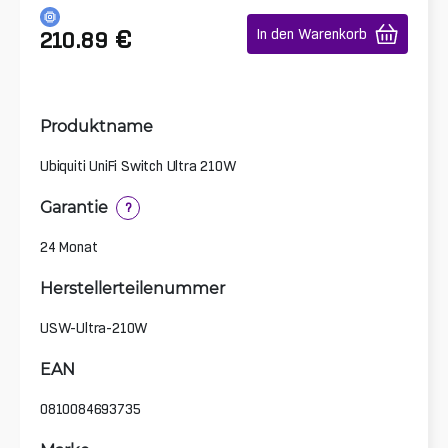
€
In den Warenkorb
210.89
Produktname
Ubiquiti UniFi Switch Ultra 210W
Garantie
?
24 Monat
Herstellerteilenummer
USW-Ultra-210W
EAN
0810084693735