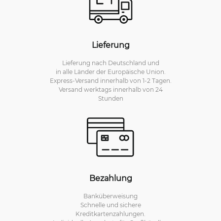
Lieferung
Lieferung nach Deutschland und
in alle Länder der Europäische Union.
Express-Versand innerhalb von 1-2 Tagen.
Versand werktags innerhalb von 24
Stunden
Bezahlung
Banküberweisung
Schnelle und sichere
Kreditkartenzahlungen.