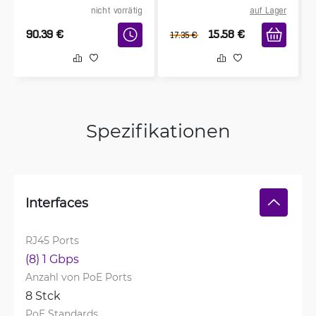
nicht vorrätig
auf Lager
90.39
€
15.58
€
17.35
€
Spezifikationen
Interfaces
RJ45 Ports
(8) 1 Gbps
Anzahl von PoE Ports
8 Stck
PoE Standards