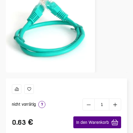
nicht vorrätig
?
€
0.63
In den Warenkorb