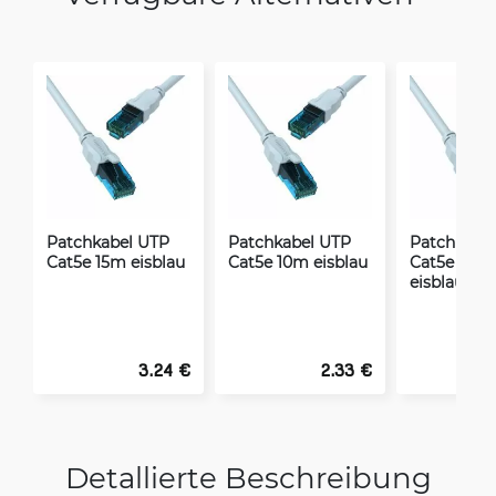
Patchkabel UTP
Patchkabel UTP
Patchkabe
Cat5e 15m eisblau
Cat5e 10m eisblau
Cat5e 0.7
eisblau
3.24 €
2.33 €
Detallierte Beschreibung