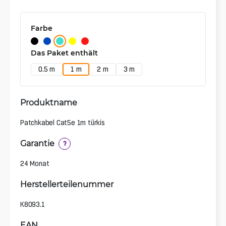
Farbe
Das Paket enthält
0.5 m
1 m
2 m
3 m
Produktname
Patchkabel Cat5e 1m türkis
Garantie
?
24 Monat
Herstellerteilenummer
K8093.1
EAN