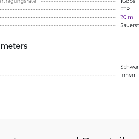
rtragungsrate
1Gbps
FTP
20 m
Sauerst
ameters
Schwar
Innen