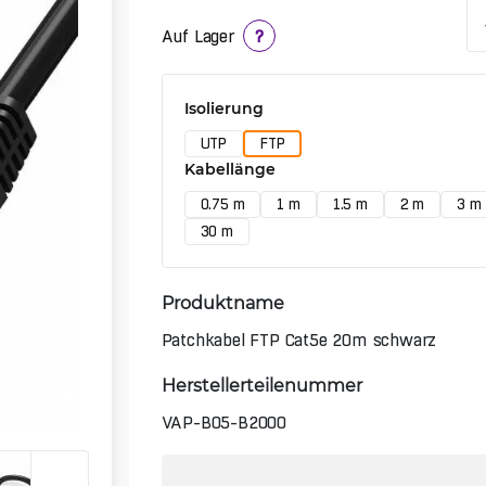
Auf Lager
?
Isolierung
UTP
FTP
Kabellänge
0.75 m
1 m
1.5 m
2 m
3 m
30 m
Produktname
Patchkabel FTP Cat5e 20m schwarz
Herstellerteilenummer
VAP-B05-B2000