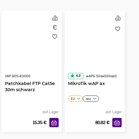
4.2
VAP-B05-B3000
wAPG-5HaxD2HaxD
Patchkabel FTP Cat5e
MikroTik wAP ax
30m schwarz
EU
neu
auf Lager
auf Lager
15.35
€
80.82
€