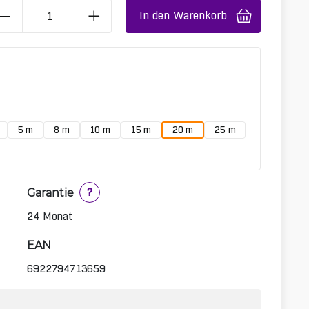
In den Warenkorb
5 m
8 m
10 m
15 m
20 m
25 m
Garantie
?
24 Monat
EAN
6922794713659