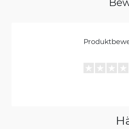
Bew
Produktbew
H