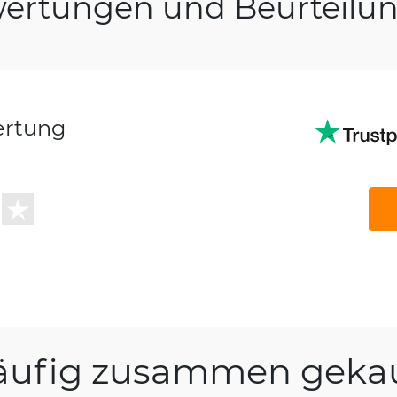
ertungen und Beurteilu
ertung
äufig zusammen gekau