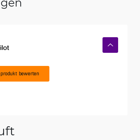
ngen
produkt bewerten
ft