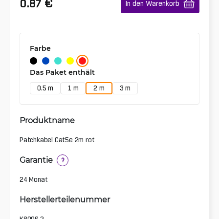
€
0.87
In den Warenkorb
Farbe
Das Paket enthält
0.5 m
1 m
2 m
3 m
Produktname
Patchkabel Cat5e 2m rot
Garantie
?
24 Monat
Herstellerteilenummer
K8096.2