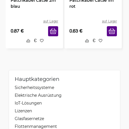
Patchkabel Cat5e 2m
Patchkabel Cat5e 1m
blau
rot
auf Lager
auf Lager
0.87
€
0.63
€
Hauptkategorien
Sicherheitssysteme
Elektrische Ausrüstung
IoT-Lösungen
Lizenzen
Glasfasernetze
Flottenmanagement