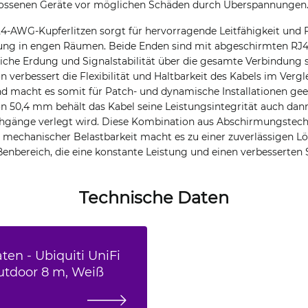
lossenen Geräte vor möglichen Schäden durch Überspannungen
-AWG-Kupferlitzen sorgt für hervorragende Leitfähigkeit und Fl
gung in engen Räumen. Beide Enden sind mit abgeschirmten RJ4
rliche Erdung und Signalstabilität über die gesamte Verbindung 
n verbessert die Flexibilität und Haltbarkeit des Kabels im Vergl
 macht es somit für Patch- und dynamische Installationen gee
n 50,4 mm behält das Kabel seine Leistungsintegrität auch dann
hgänge verlegt wird. Diese Kombination aus Abschirmungstech
echanischer Belastbarkeit macht es zu einer zuverlässigen Lö
enbereich, die eine konstante Leistung und einen verbesserten 
Technische Daten
ten - Ubiquiti UniFi
utdoor 8 m, Weiß