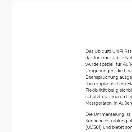
Das Ubiquiti UniFi Pa
das für eine stabile 
wurde speziell für Auß
Umgebungen, die Feuc
Beanspruchung ausgese
thermoplastischem El
Flexibilität bei gleich
schützt die inneren Le
Mastgeräten, in Außen
Die Ummantelung ist g
Sonneneinstrahlung oh
(UL1581) und bietet som