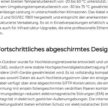
h einen breiten Temperaturbereich von -20 bis 60 °C unterstützt,
 einem Umgebungstemperaturbereich von -30 bis 75 °C gewährleist
verlässige Leistung in unterschiedlichen Klimazonen. Das Kabel
2 und ISO/IEC 11801 hergestellt und entspricht den anerkannten
rukturierte Verkabelung. Es ist in Einzelverpackungen erhältlich 
als auch für Infrastruktur-Upgrades, die eine professionelle Ether
n.
ortschrittliches abgeschirmtes Desi
Outdoor wurde für Hochleistungsnetzwerke entwickelt und unt
GbE), wodurch eine stabile Hochgeschwindigkeitsübertragung f
ere UniFi-Geräte gewährleistet wird. Es ist vollständig kompat
dass sowohl Daten als auch Hochleistungsstrom über ein einzig
bel verfügt über eine abgeschirmte S/FTP-Konstruktion, die ei
mung mit einzeln foliengeschirmten verdrillten Paaren kombini
hirmungsdesign reduziert elektromagnetische Störungen (EMI) e
integrität in elektrisch gestörten Außenumgebungen. Die inter
bleitungsdraht bieten erhöhten Schutz vor elektrostatischer En