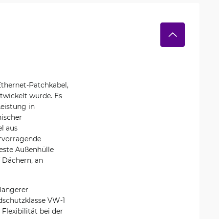
Ethernet-Patchkabel,
twickelt wurde. Es
Leistung in
ischer
l aus
rvorragende
rfeste Außenhülle
f Dächern, an
längerer
ndschutzklasse VW-1
Flexibilität bei der