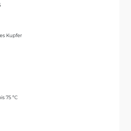
5
tes Kupfer
bis 75 °C