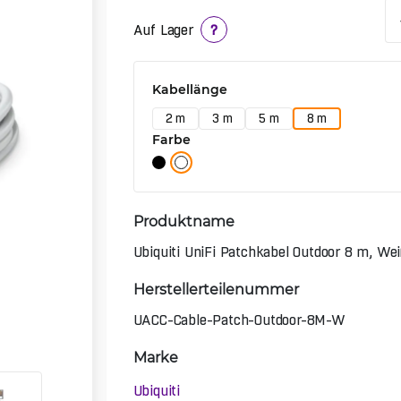
Auf Lager
?
Kabellänge
2 m
3 m
5 m
8 m
Farbe
Produktname
Ubiquiti UniFi Patchkabel Outdoor 8 m, Wei
Herstellerteilenummer
UACC-Cable-Patch-Outdoor-8M-W
Marke
Ubiquiti