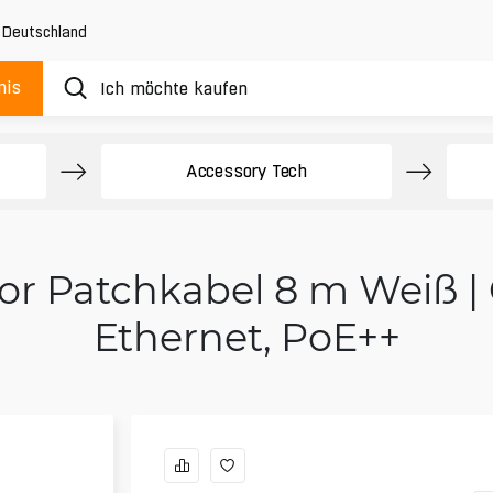
,
Deutschland
nis
Accessory Tech
or Patchkabel 8 m Weiß |
Ethernet, PoE++