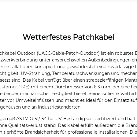
Wetterfestes Patchkabel
tchkabel Outdoor (UACC-Cable-Patch-Outdoor) ist ein robustes 
Netzwerkverbindung unter anspruchsvollen Außenbedingungen en
eninstallationen konzipiert und gewährleistet eine zuverlässige 
htigkeit, UV-Strahlung, Temperaturschwankungen und mechan
tzt sind. Das Kabel verfügt über einen strapazierfähigen Mante
astomer (TPE) mit einem Durchmesser von 6,3 mm, der eine he
bleibender mechanischer Festigkeit bietet. Seine isolierte, wette
iter vor Umwelteinflüssen und macht es ideal für den Einsatz au
gehäusen und an Industriestandorten.
emäß ASTM G151/154 für UV-Beständigkeit zertifiziert und hält 
ne Qualitätsverlust stand. Das Kabel erfüllt außerdem die Bra
it erhöhte Brandsicherheit für professionelle Installationen. Die 