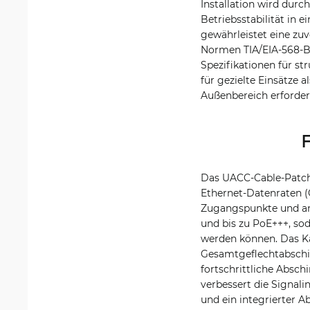
Installation wird durc
Betriebsstabilität in
gewährleistet eine zu
Normen TIA/EIA-568-B.
Spezifikationen für st
für gezielte Einsätze 
Außenbereich erforder
F
Das UACC-Cable-Patch-
Ethernet-Datenraten (
Zugangspunkte und and
und bis zu PoE+++, so
werden können. Das Ka
Gesamtgeflechtabschir
fortschrittliche Absc
verbessert die Signal
und ein integrierter A