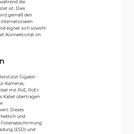
 während die
et ist. Dies
 wird gemäß den
 internationalen
und eignet sich sowohl
net-Konnektivität im
gn
erstützt Gigabit-
ür Kameras,
ibel mit PoE, PoE+
es Kabel übertragen
ne
ert. Dieses
rheblich und
ne Folienabschirmung
tladung (ESD) und