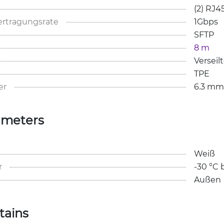
(2) RJ4
rtragungsrate
1Gbps
SFTP
8 m
Verseil
TPE
er
6.3 mm
ameters
Weiß
r
-30 °C 
Außen
tains