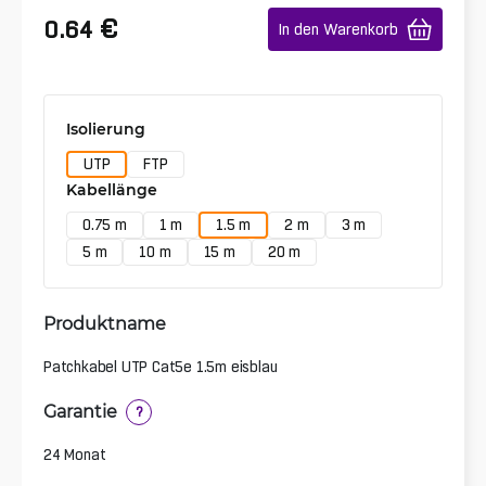
€
0.64
In den Warenkorb
Isolierung
UTP
FTP
Kabellänge
0.75 m
1 m
1.5 m
2 m
3 m
5 m
10 m
15 m
20 m
Produktname
Patchkabel UTP Cat5e 1.5m eisblau
Garantie
?
24 Monat