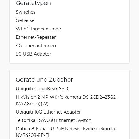
Gerätetypen
Switches
Gehäuse
WLAN Innenantenne
Ethernet-Repeater
4G Innenantennen
5G USB Adapter
Geräte und Zubehör
Ubiquiti CloudKey+ SSD
HikVision 2 MP Würfelkamera DS-2CD2423G2-
IW(2.8mm)(W)
Ubiquiti 10G Ethernet Adapter
Teltonika TSW030 Ethernet Switch
Dahua 8-Kanal 1U PoE Netzwerkvideorekorder
NVR4208-8P-EI