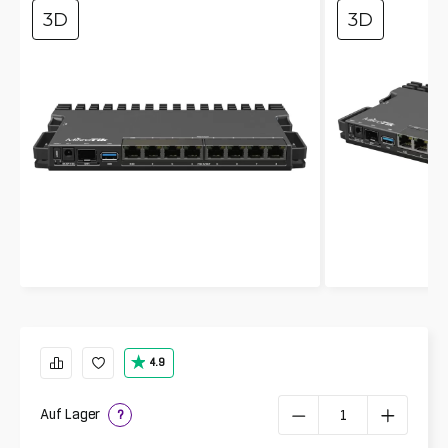
3D
3D
4.9
Auf Lager
?