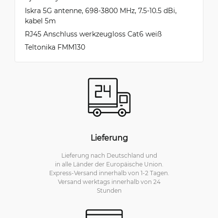
HEx series router as PoE client. Thanks
Iskra 5G antenne, 698-3800 MHz, 7.5-10.5 dBi,
kabel 5m
RJ45 Anschluss werkzeugloss Cat6 weiß
Ed
Teltonika FMM130
9/29/2022
Verifiziert, gesammelt von Trustpilot
Is this the best router on the market? Probably.
JeongGyu
9/17/2022
Verifiziert, gesammelt von Trustpilot
Many features. Suitable size. Reasonable price
Lieferung
for performance and features. Size and price
suitable for home use. Highly recommended.
Lieferung nach Deutschland und
in alle Länder der Europäische Union.
Express-Versand innerhalb von 1-2 Tagen.
Versand werktags innerhalb von 24
Stunden