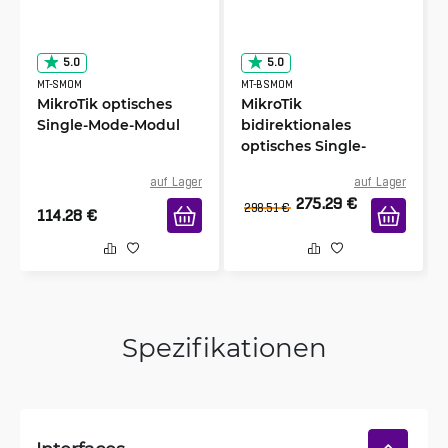
5.0
5.0
MT-SMOM
MT-BSMOM
MikroTik optisches
MikroTik
Single-Mode-Modul
bidirektionales
optisches Single-
Mode-Modul
auf Lager
auf Lager
275.29
€
298.51
€
114.28
€
Spezifikationen