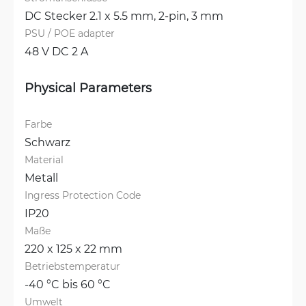
DC Stecker 2.1 x 5.5 mm, 
2-pin, 3 mm
PSU / POE adapter
48 V DC 2 A
Physical Parameters
Farbe
Schwarz
Material
Metall
Ingress Protection Code
IP20
Maße
220 x 125 x 22 mm
Betriebstemperatur
-40 °C bis 60 °C
Umwelt