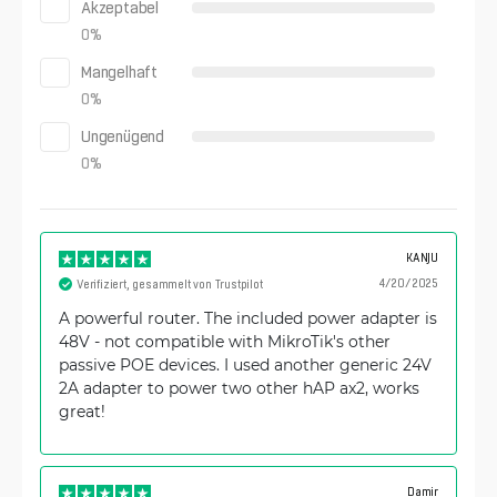
Akzeptabel
0
%
Mangelhaft
0
%
Ungenügend
0
%
KANJU
4/20/2025
Verifiziert, gesammelt von Trustpilot
A powerful router. The included power adapter is
48V - not compatible with MikroTik's other
passive POE devices. I used another generic 24V
2A adapter to power two other hAP ax2, works
great!
Damir