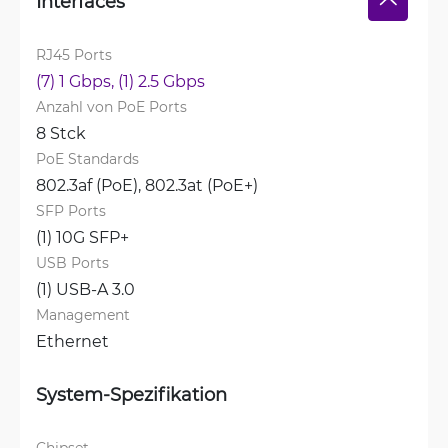
Interfaces
RJ45 Ports
(7) 1 Gbps, 
(1) 2.5 Gbps
Anzahl von PoE Ports
8 Stck
PoE Standards
802.3af (PoE), 
802.3at (PoE+)
SFP Ports
(1) 10G SFP+
USB Ports
(1) USB-A 3.0
Management
Ethernet
System-Spezifikation
Chipset