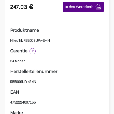
€
247.03
In den Warenkorb
Produktname
MikroTik RB5009UPr+S+IN
Garantie
?
24 Monat
Herstellerteilenummer
RB5009UPr+S+IN
EAN
4752224007155
Marke