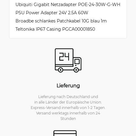
Ubiquiti Gigabit Netzadapter POE-24-30W-G-WH
PSU Power Adapter 24V 2.5A 60W
Broadbe schlankes Patchkabel 10G blau 1m
Teltonika IP67 Casing PGCA00001850
Lieferung
Lieferung nach Deutschland und
in alle Länder der Europäische Union.
Express-Versand innerhalb von 1-2 Tagen.
Versand werktags innerhalb von 24
Stunden