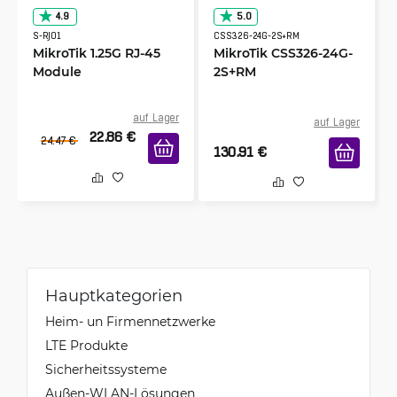
4.9
5.0
S-RJ01
CSS326-24G-2S+RM
MikroTik 1.25G RJ-45
MikroTik CSS326-24G-
Module
2S+RM
auf Lager
auf Lager
22.86
€
24.47
€
130.91
€
Hauptkategorien
Heim- un Firmennetzwerke
LTE Produkte
Sicherheitssysteme
Außen-WLAN-Lösungen