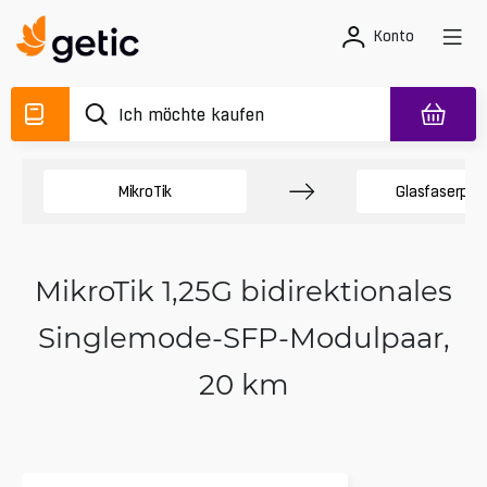
Konto
MikroTik
Glasfaserpro
MikroTik 1,25G bidirektionales
Singlemode-SFP-Modulpaar,
20 km