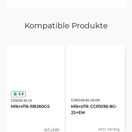
Kompatible Produkte
5.0
CCR1036-8G-2S+EM
CSS106-5G-1S
MikroTik RB260GS
MikroTik CCR1036-8G-
2S+EM
auf Lager
nicht vorrätig