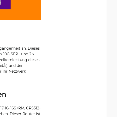
angenheit an. Dieses
 x 10G SFP+ und 2 x
zelkernleistung dieses
t/s) und der
r Ihr Netzwerk
en
17-1G-16S+RM, CRS312-
en. Dieser Router ist