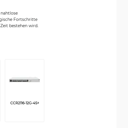
 nahtlose
ische Fortschritte
 Zeit bestehen wird.
CCR2116-12G-4S+
CCR2216-1G-12XS-
2XQ