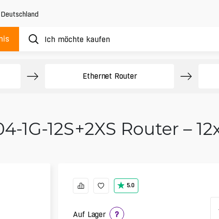
,
Deutschland
nis
Ethernet Router
4-1G-12S+2XS Router – 12
5.0
Auf Lager
?