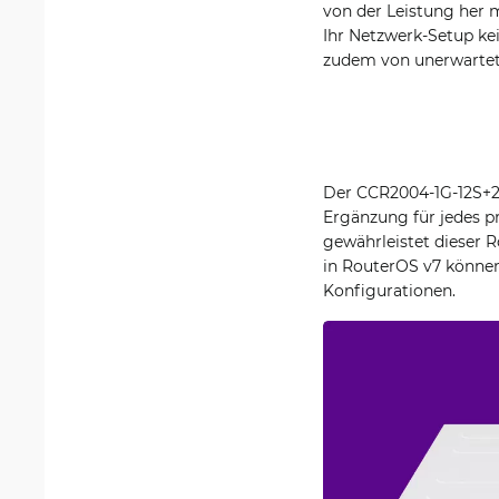
von der Leistung her 
Ihr Netzwerk-Setup ke
zudem von unerwartete
Der CCR2004-1G-12S+2X
Ergänzung für jedes p
gewährleistet dieser R
in RouterOS v7 können 
Konfigurationen.