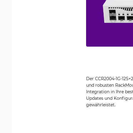
Der CCR2004-1G-12S+2X
und robusten RackMou
Integration in Ihre b
Updates und Konfigura
gewährleistet.