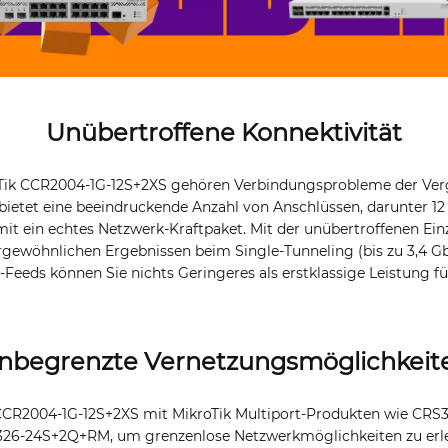
Unübertroffene Konnektivität
Tik CCR2004-1G-12S+2XS gehören Verbindungsprobleme der Verg
bietet eine beeindruckende Anzahl von Anschlüssen, darunter 12
it ein echtes Netzwerk-Kraftpaket. Mit der unübertroffenen Ein
gewöhnlichen Ergebnissen beim Single-Tunneling (bis zu 3,4 Gbi
Feeds können Sie nichts Geringeres als erstklassige Leistung fü
nbegrenzte Vernetzungsmöglichkeit
CCR2004-1G-12S+2XS mit MikroTik Multiport-Produkten wie CRS3
6-24S+2Q+RM, um grenzenlose Netzwerkmöglichkeiten zu erleb