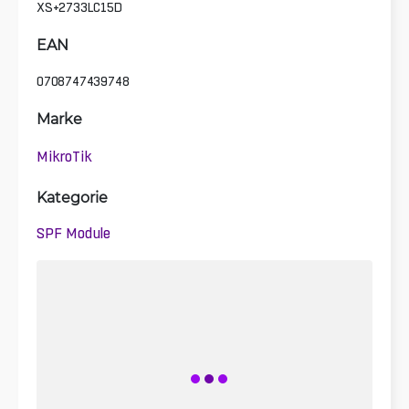
XS+2733LC15D
EAN
0708747439748
Marke
MikroTik
Kategorie
SPF Module