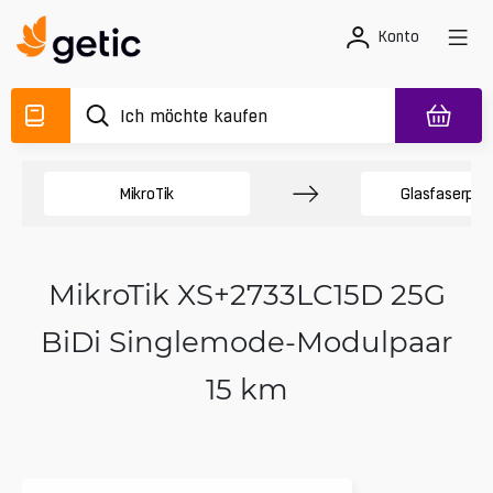
Konto
MikroTik
Glasfaserpro
MikroTik XS+2733LC15D 25G
BiDi Singlemode-Modulpaar
15 km