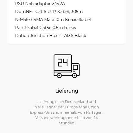
PSU Netzadapter 24V2A
DomNET Cat 6 UTP Kabel, 305m
N-Male / SMA Male 10m Koaxialkabel
Patchkabel Cat5e 0.5m türkis
Dahua Junction Box PFA136 Black
Lieferung
Lieferung nach Deutschland und
in alle Länder der Europäische Union.
Express-Versand innerhalb von 1-2 Tagen.
Versand werktags innerhalb von 24
Stunden