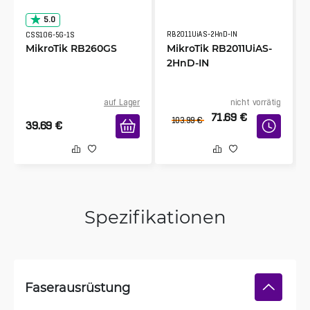
5.0
RB2011UiAS-2HnD-IN
CSS106-5G-1S
MikroTik RB260GS
MikroTik RB2011UiAS-
2HnD-IN
auf Lager
nicht vorrätig
71.69
€
103.99
€
39.69
€
Spezifikationen
Faserausrüstung