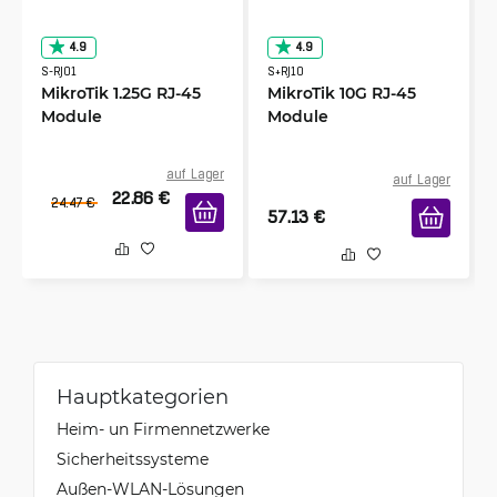
4.9
4.9
S-RJ01
S+RJ10
MikroTik 1.25G RJ-45
MikroTik 10G RJ-45
Module
Module
auf Lager
auf Lager
22.86
€
24.47
€
57.13
€
Hauptkategorien
Heim- un Firmennetzwerke
Sicherheitssysteme
Außen-WLAN-Lösungen