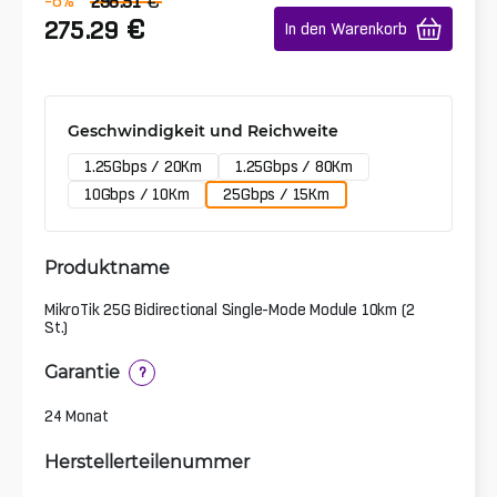
€
-8
%
298.51
€
275.29
In den Warenkorb
Geschwindigkeit und Reichweite
1.25Gbps / 20Km
1.25Gbps / 80Km
10Gbps / 10Km
25Gbps / 15Km
Produktname
MikroTik 25G Bidirectional Single-Mode Module 10km (2
St.)
Garantie
?
24 Monat
Herstellerteilenummer