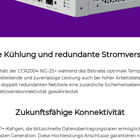
e Kühlung und redundante Stromver
 hält der CCR2004-16G-2S+ während des Betriebs optimale Temp
chbleibende und zuverlässige Leistung auch bei hoher Arbeitsbe
n doppelt redundanten Netzteile eine zusätzliche Sicherheitsebene
etzwerkkonnektivität gewährleistet.
Zukunftsfähige Konnektivität
P+-Käfigen, die blitzschnelle Datenübertragungsraten ermögliche
hsten Generation. Diese Hochleistungs-Anschlüsse garantieren n