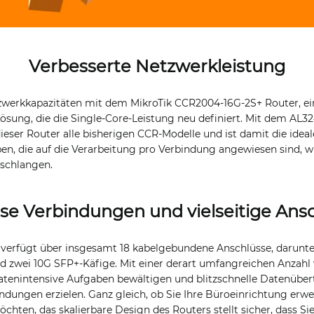
Verbesserte Netzwerkleistung
tzwerkkapazitäten mit dem MikroTik CCR2004-16G-2S+ Router, ei
ösung, die die Single-Core-Leistung neu definiert. Mit dem AL3
 dieser Router alle bisherigen CCR-Modelle und ist damit die idea
n, die auf die Verarbeitung pro Verbindung angewiesen sind, wie
schlangen.
se Verbindungen und vielseitige Ans
erfügt über insgesamt 18 kabelgebundene Anschlüsse, darunter
d zwei 10G SFP+-Käfige. Mit einer derart umfangreichen Anzahl
atenintensive Aufgaben bewältigen und blitzschnelle Datenübe
dungen erzielen. Ganz gleich, ob Sie Ihre Büroeinrichtung erwe
hten, das skalierbare Design des Routers stellt sicher, dass S