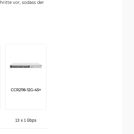
ritte vor, sodass der
CCR2116-12G-4S+
CCR2216-1G-12XS-
2XQ
13 x 1 Gbps
1 x 1 Gbps