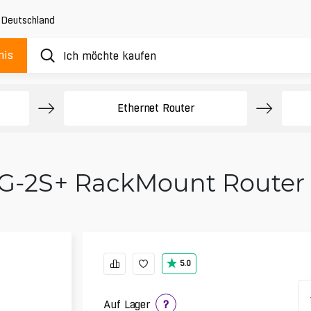
,
Deutschland
nis
Ethernet Router
G-2S+ RackMount Router – 
5.0
Auf Lager
?