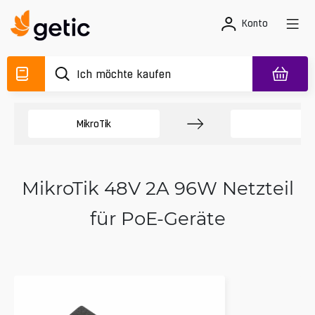
Konto
MikroTik
Net
MikroTik 48V 2A 96W Netzteil
für PoE-Geräte