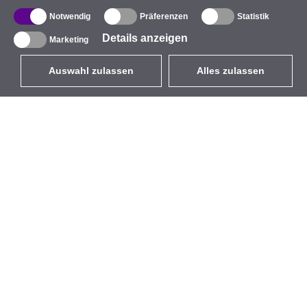
Notwendig
Präferenzen
Statistik
Details anzeigen
Marketing
Auswahl zulassen
Alles zulassen
DE
EUR
mit MwSt 19%
,
Deutschland
Produktverzeichnis
Über uns
Außen-WLAN-Lösungen
Unternehmen
Integrierte Antennen
Marke
WiFi 5
Veranstaltungen
Antennenpigtails
StarCoins
Befestigungen und
Kontakt