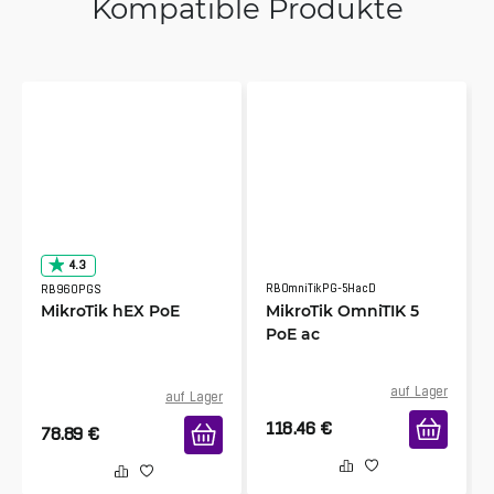
Kompatible Produkte
4.3
RBOmniTikPG-5HacD
RB960PGS
MikroTik hEX PoE
MikroTik OmniTIK 5
PoE ac
auf Lager
auf Lager
118.46
€
78.89
€