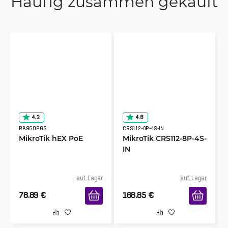
Häufig zusammen gekauft
4.3
4.8
RB960PGS
CRS112-8P-4S-IN
MikroTik hEX PoE
MikroTik CRS112-8P-4S-
IN
auf Lager
auf Lager
78.89
€
168.85
€