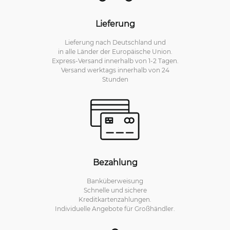
Lieferung
Lieferung nach Deutschland und
in alle Länder der Europäische Union.
Express-Versand innerhalb von 1-2 Tagen.
Versand werktags innerhalb von 24
Stunden
Bezahlung
Banküberweisung
Schnelle und sichere
Kreditkartenzahlungen.
Individuelle Angebote für Großhändler.