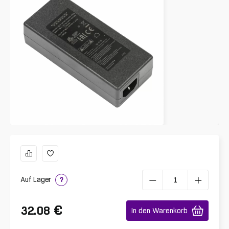
Auf Lager
?
€
32.08
In den Warenkorb