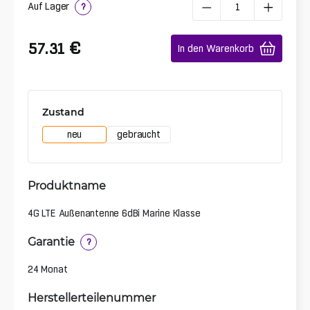
Auf Lager
?
€
57.31
In den Warenkorb
Zustand
neu
gebraucht
Produktname
4G LTE Außenantenne 6dBi Marine Klasse
Garantie
?
24 Monat
Herstellerteilenummer