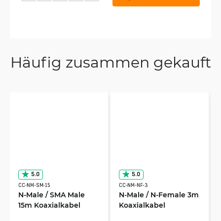
Häufig zusammen gekauft
5.0
5.0
CC-NM-SM-15
CC-NM-NF-3
N-Male / SMA Male
N-Male / N-Female 3m
15m Koaxialkabel
Koaxialkabel