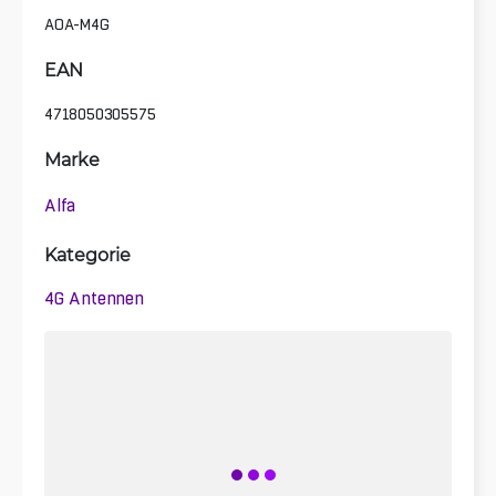
AOA-M4G
EAN
4718050305575
Marke
Alfa
Kategorie
4G Antennen