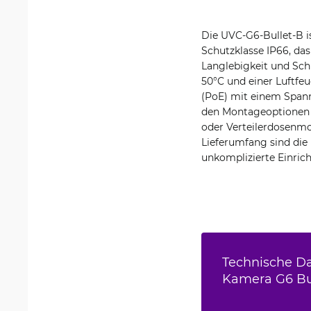
Die UVC-G6-Bullet-B is
Schutzklasse IP66, das
Langlebigkeit und Sch
50°C und einer Luftfeu
(PoE) mit einem Span
den Montageoptionen 
oder Verteilerdosenmon
Lieferumfang sind die 
unkomplizierte Einric
Technische Da
Kamera G6 Bu