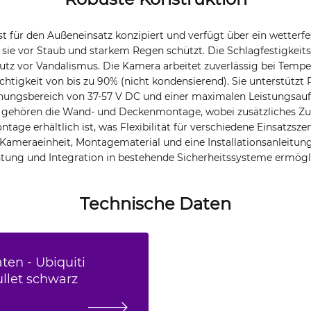
t für den Außeneinsatz konzipiert und verfügt über ein wetterf
 sie vor Staub und starkem Regen schützt. Die Schlagfestigkeits
utz vor Vandalismus. Die Kamera arbeitet zuverlässig bei Tempe
chtigkeit von bis zu 90% (nicht kondensierend). Sie unterstützt
nungsbereich von 37-57 V DC und einer maximalen Leistungsau
gehören die Wand- und Deckenmontage, wobei zusätzliches Zub
tage erhältlich ist, was Flexibilität für verschiedene Einsatzszen
Kameraeinheit, Montagematerial und eine Installationsanleitung 
htung und Integration in bestehende Sicherheitssysteme ermögl
Technische Daten
ten - Ubiquiti
llet schwarz