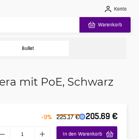
Konto
Warenkorb
Bullet
era mit PoE, Schwarz
205.69
€
-9
%
225.17
€
In den Warenkorb