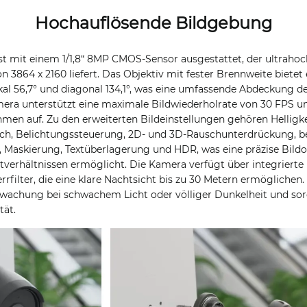
Hochauflösende Bildgebung
st mit einem 1/1,8“ 8MP CMOS-Sensor ausgestattet, der ultraho
n 3864 x 2160 liefert. Das Objektiv mit fester Brennweite bietet e
tikal 56,7° und diagonal 134,1°, was eine umfassende Abdeckung d
mera unterstützt eine maximale Bildwiederholrate von 30 FPS u
hmen auf. Zu den erweiterten Bildeinstellungen gehören Helligkei
ich, Belichtungssteuerung, 2D- und 3D-Rauschunterdrückung, 
Maskierung, Textüberlagerung und HDR, was eine präzise Bild
tverhältnissen ermöglicht. Die Kamera verfügt über integrierte 
filter, die eine klare Nachtsicht bis zu 30 Metern ermöglichen.
rwachung bei schwachem Licht oder völliger Dunkelheit und so
tät.