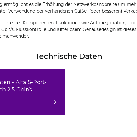
g ermöglicht es die Erhöhung der Netzwerkbandbreite um mehr
 unter Verwendung der vorhandenen Cat5e- (oder besseren) Verka
r interner Komponenten, Funktionen wie Autonegotiation, bloc
 Gbit/s, Flusskontrolle und lüfterlosem Gehäusedesign ist dieses
Heimanwender.
Technische Daten
en - Alfa 5-Port-
h 2.5 Gbit/s