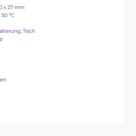
30 x 27 mm
s 50 °C
lterung, 
Tisch
p
ten