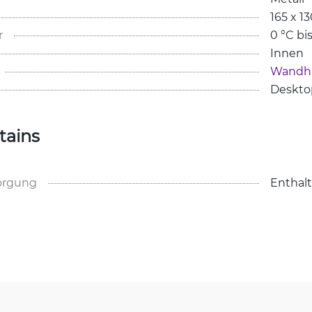
165 x 1
r
0 °C bi
Innen
Wandha
Deskto
tains
orgung
Enthal