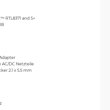
™ RTL8371 and 5× 
1B
Adapter
 AC/DC Netzteile
ker 2.1 x 5.5 mm
z