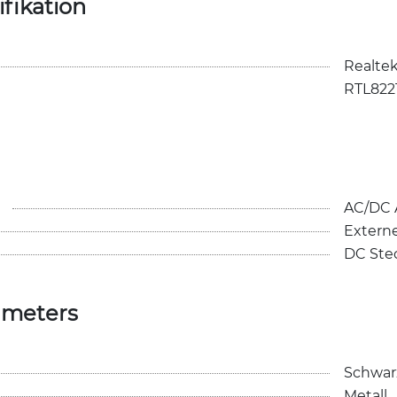
fikation
Realtek
RTL822
AC/DC 
Externe
DC Stec
ameters
Schwar
Metall