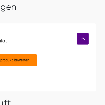
ngen
produkt bewerten
ft