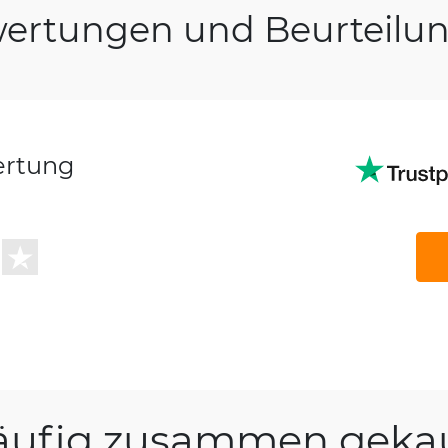
ertungen und Beurteilu
ertung
äufig zusammen gekau