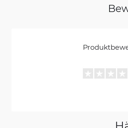
Bew
Produktbew
H