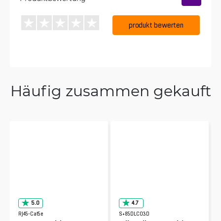
produkt bewerten
Häufig zusammen gekauft
5.0
4.7
RJ45-Cat5e
S+85DLC03D