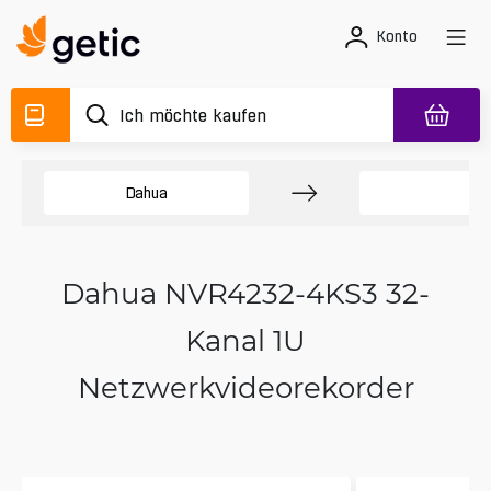
Konto
Dahua
N
Dahua NVR4232-4KS3 32-
Kanal 1U
Netzwerkvideorekorder