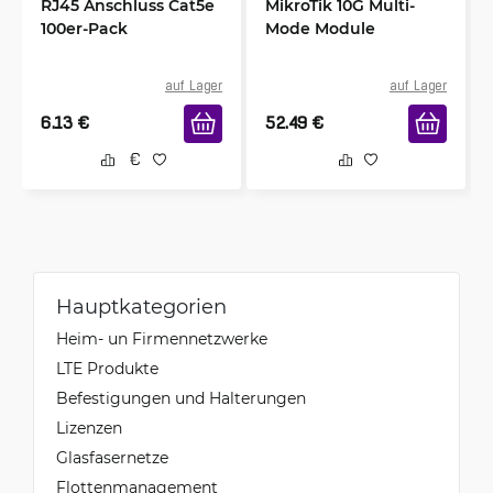
RJ45 Anschluss Cat5e
MikroTik 10G Multi-
100er-Pack
Mode Module
auf Lager
auf Lager
6.13
€
52.49
€
Hauptkategorien
Heim- un Firmennetzwerke
LTE Produkte
Befestigungen und Halterungen
Lizenzen
Glasfasernetze
Flottenmanagement