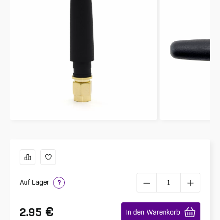
Auf Lager
?
€
2.95
In den Warenkorb