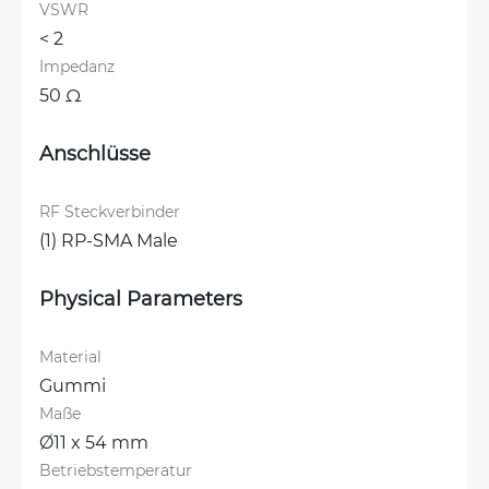
VSWR
< 2
Impedanz
50 Ω
Anschlüsse
RF Steckverbinder
(1) RP-SMA Male
Physical Parameters
Material
Gummi
Maße
Ø11 x 54 mm
Betriebstemperatur