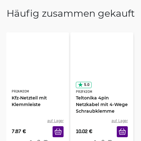
Häufig zusammen gekauft
5.0
PR2AM20M
PR2FK20M
Kfz-Netzteil mit
Teltonika 4pin
Klemmleiste
Netzkabel mit 4-Wege
Schraubklemme
auf Lager
auf Lager
7.87
€
10.02
€