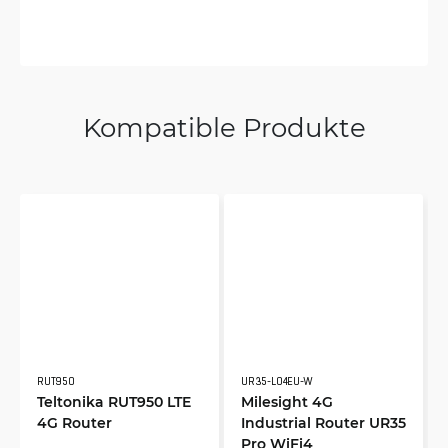
Kompatible Produkte
RUT950
UR35-L04EU-W
Teltonika RUT950 LTE
Milesight 4G
4G Router
Industrial Router UR35
Pro WiFi4