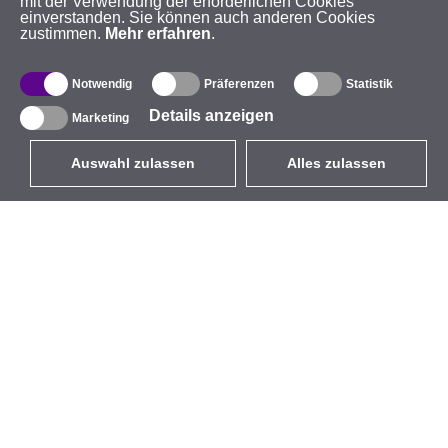
mit der Verwendung der erforderlichen Cookies
einverstanden. Sie können auch anderen Cookies
zustimmen.
Mehr erfahren
.
Notwendig
Präferenzen
Statistik
Details anzeigen
Marketing
Auswahl zulassen
Alles zulassen
DE
EUR
mit MwSt 19%
,
Deutschland
Produktverzeichnis
Über uns
Außen-WLAN-Lösungen
Unternehmen
Integrierte Antennen
Marke
WiFi 5
Veranstaltungen