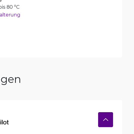
bis 80 °C
lterung
ngen