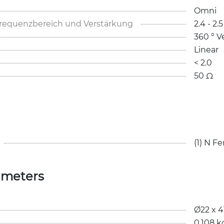
Omni
Frequenzbereich und Verstärkung
2.4 - 2.
360 ° Ve
Linear
< 2.0
50 Ω
(1) N F
ameters
Ø22 x 
0.108 k