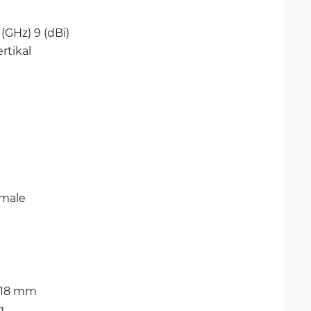
5 (GHz) 9 (dBi)
rtikal
emale
418 mm
g