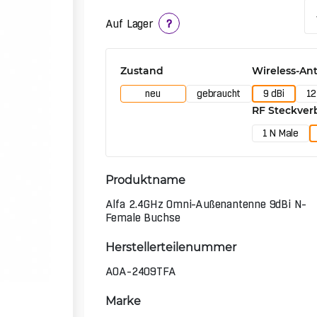
Auf Lager
?
Zustand
Wireless-A
neu
gebraucht
9 dBi
12
RF Steckver
1 N Male
Produktname
Alfa 2.4GHz Omni-Außenantenne 9dBi N-
Female Buchse
Herstellerteilenummer
AOA-2409TFA
Marke