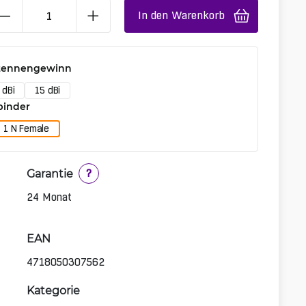
In den Warenkorb
ntennengewinn
 dBi
15 dBi
binder
1 N Female
Garantie
?
24 Monat
EAN
4718050307562
Kategorie