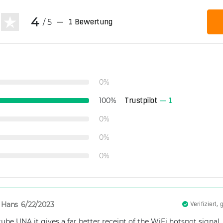
4
/ 5
—
1 Bewertung
0
%
Trustpilot
—
1
100
%
0
%
0
%
0
%
Hans
6/22/2023
Verifiziert
tube UNA it gives a far better receipt of the WiFi hotspot signal