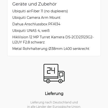
Geräte und Zubehör
Ubiquiti airFiber 11 (no duplexers)
Ubiquiti Camera Arm Mount
Dahua Anschlussbox PFA134
Ubiquiti UNAS 4, weiß
HikVision 12 MP Turret Kamera DS-2CD23123G2-
LI2UY F2.8 schwarz
Metal Rohrhalterung Ø38mm L400 senkrecht
Lieferung
Lieferung nach Deutschland und
in alle Länder der Europäische Union.