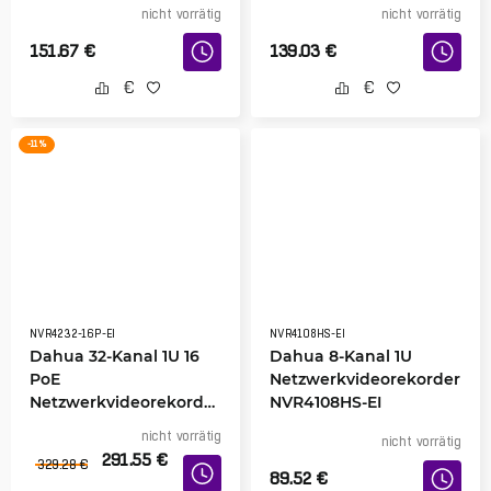
nicht vorrätig
nicht vorrätig
151.67
€
139.03
€
-11 %
NVR4232-16P-EI
NVR4108HS-EI
Dahua 32-Kanal 1U 16
Dahua 8-Kanal 1U
PoE
Netzwerkvideorekorder
Netzwerkvideorekorder
NVR4108HS-EI
NVR NVR4232-16P-EI
nicht vorrätig
nicht vorrätig
291.55
€
329.28
€
89.52
€