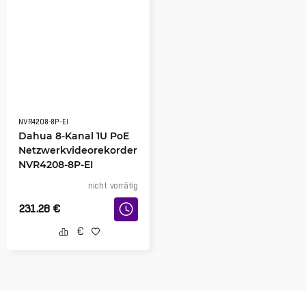
NVR4208-8P-EI
Dahua 8-Kanal 1U PoE
Netzwerkvideorekorder
NVR4208-8P-EI
nicht vorrätig
231.28
€